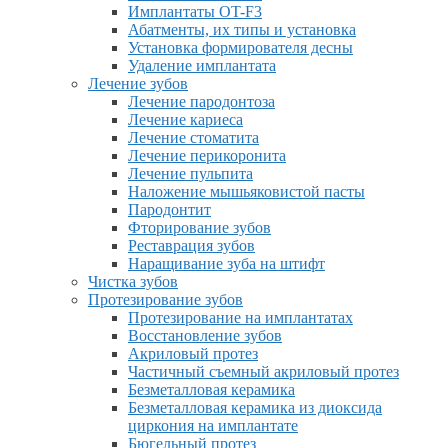
Имплантаты OT-F3
Абатменты, их типы и установка
Установка формирователя десны
Удаление имплантата
Лечение зубов
Лечение пародонтоза
Лечение кариеса
Лечение стоматита
Лечение перикоронита
Лечение пульпита
Наложение мышьяковистой пасты
Пародонтит
Фторирование зубов
Реставрация зубов
Наращивание зуба на штифт
Чистка зубов
Протезирование зубов
Протезирование на имплантатах
Восстановление зубов
Акриловый протез
Частичный съемный акриловый протез
Безметалловая керамика
Безметалловая керамика из диоксида
циркония на имплантате
Бюгельный протез