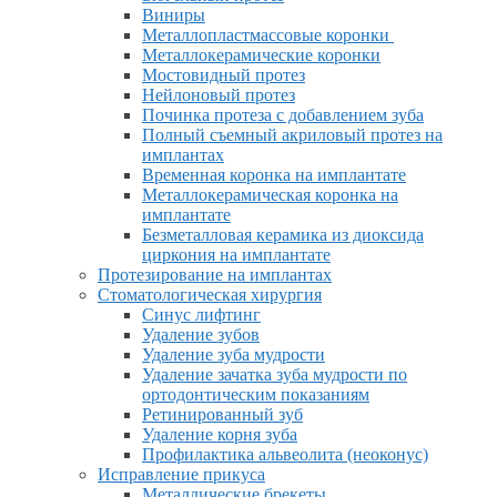
Виниры
Металлопластмассовые коронки
Металлокерамические коронки
Мостовидный протез
Нейлоновый протез
Починка протеза с добавлением зуба
Полный съемный акриловый протез на
имплантах
Временная коронка на имплантате
Металлокерамическая коронка на
имплантате
Безметалловая керамика из диоксида
циркония на имплантате
Протезирование на имплантах
Стоматологическая хирургия
Синус лифтинг
Удаление зубов
Удаление зуба мудрости
Удаление зачатка зуба мудрости по
ортодонтическим показаниям
Ретинированный зуб
Удаление корня зуба
Профилактика альвеолита (неоконус)
Исправление прикуса
Металлические брекеты