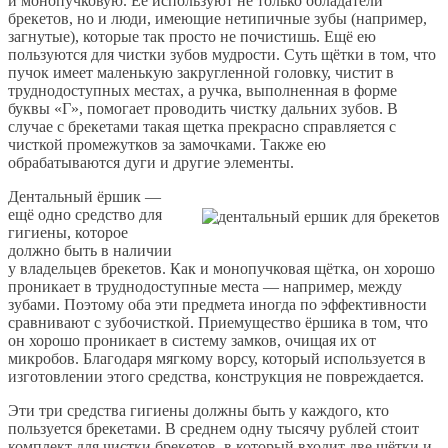
и монопучковую. Её используют не только обладатели
брекетов, но и люди, имеющие нетипичные зубы (например,
загнутые), которые так просто не почистишь. Ещё ею
пользуются для чистки зубов мудрости. Суть щётки в том, что
пучок имеет маленькую закругленной головку, чистит в
труднодоступных местах, а ручка, выполненная в форме
буквы «Г», помогает проводить чистку дальних зубов. В
случае с брекетами такая щетка прекрасно справляется с
чисткой промежутков за замочками. Также ею
обрабатываются дуги и другие элементы.
Дентальный ёршик —
ещё одно средство для
гигиены, которое
должно быть в наличии
у владельцев брекетов. Как и монопучковая щётка, он хорошо
проникает в труднодоступные места — например, между
зубами. Поэтому оба эти предмета иногда по эффективности
сравнивают с зубочисткой. Приемущество ёршика в том, что
он хорошо проникает в систему замков, очищая их от
микробов. Благодаря мягкому ворсу, который используется в
изготовлении этого средства, конструкция не повреждается.
Эти три средства гигиены должны быть у каждого, кто
пользуется брекетами. В среднем одну тысячу рублей стоит
комплект для чистки брекетов, в который входит две щётки и