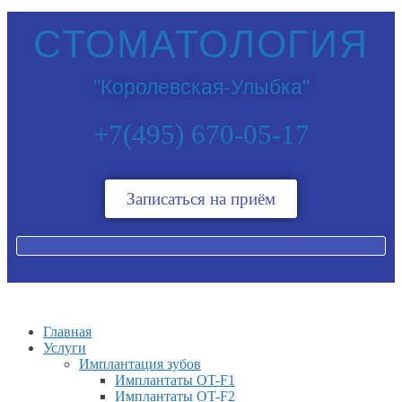
СТОМАТОЛОГИЯ
"Королевская-Улыбка"
+7(495) 670-05-17
Записаться на приём
Главная
Услуги
Имплантация зубов
Имплантаты OT-F1
Имплантаты OT-F2