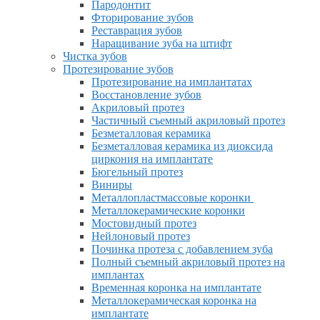
Пародонтит
Фторирование зубов
Реставрация зубов
Наращивание зуба на штифт
Чистка зубов
Протезирование зубов
Протезирование на имплантатах
Восстановление зубов
Акриловый протез
Частичный съемный акриловый протез
Безметалловая керамика
Безметалловая керамика из диоксида
циркония на имплантате
Бюгельный протез
Виниры
Металлопластмассовые коронки
Металлокерамические коронки
Мостовидный протез
Нейлоновый протез
Починка протеза с добавлением зуба
Полный съемный акриловый протез на
имплантах
Временная коронка на имплантате
Металлокерамическая коронка на
имплантате