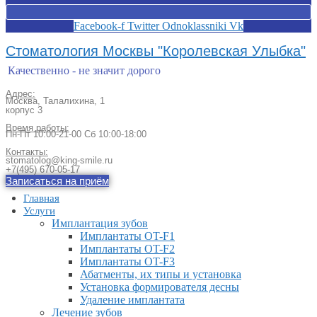
Facebook-f
Twitter
Odnoklassniki
Vk
Стоматология Москвы "Королевская Улыбка"
Качественно - не значит дорого
Адрес:
Москва, Талалихина, 1
корпус 3
Время работы:
Пн-Пт 10:00-21-00 Сб 10:00-18:00​
Контакты:
stomatolog@king-smile.ru
+7(495) 670-05-17
Записаться на приём
Главная
Услуги
Имплантация зубов
Имплантаты OT-F1
Имплантаты OT-F2
Имплантаты OT-F3
Абатменты, их типы и установка
Установка формирователя десны
Удаление имплантата
Лечение зубов