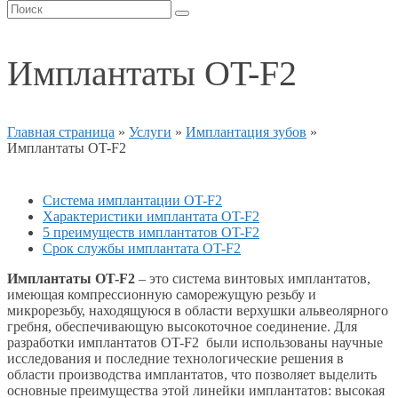
Имплантаты OT-F2
Главная страница
»
Услуги
»
Имплантация зубов
»
Имплантаты OT-F2
Система имплантации OT-F2
Характеристики имплантата OT-F2
5 преимуществ имплантатов OT-F2
Срок службы имплантата OT-F2
Имплантаты OT-F2
– это система винтовых имплантатов,
имеющая компрессионную саморежущую резьбу и
микрорезьбу, находящуюся в области верхушки альвеолярного
гребня, обеспечивающую высокоточное соединение. Для
разработки имплантатов OT-F2 были использованы научные
исследования и последние технологические решения в
области производства имплантатов, что позволяет выделить
основные преимущества этой линейки имплантатов: высокая