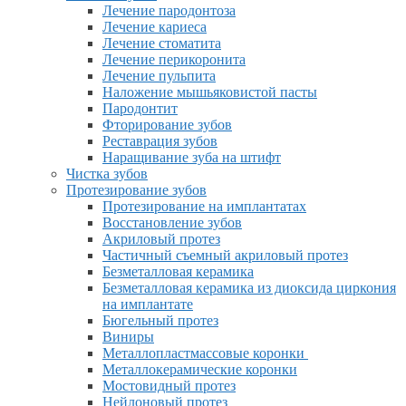
Лечение пародонтоза
Лечение кариеса
Лечение стоматита
Лечение перикоронита
Лечение пульпита
Наложение мышьяковистой пасты
Пародонтит
Фторирование зубов
Реставрация зубов
Наращивание зуба на штифт
Чистка зубов
Протезирование зубов
Протезирование на имплантатах
Восстановление зубов
Акриловый протез
Частичный съемный акриловый протез
Безметалловая керамика
Безметалловая керамика из диоксида циркония
на имплантате
Бюгельный протез
Виниры
Металлопластмассовые коронки
Металлокерамические коронки
Мостовидный протез
Нейлоновый протез