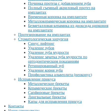
Починка протеза с добавлением зуба
Полный съемный акриловый протез на
имплантах
Временная коронка на имплантате
Металлокерамическая коронка на имплантате
Безметалловая керамика из диоксида циркония
на имплантате
Протезирование на имплантах
Стоматологическая хирургия
Синус лифтинг
Удаление зубов
Удаление зуба мудрости
Удаление зачатка зуба мудрости по
ортодонтическим показаниям
Ретинированный зуб
Удаление корня зуба
Профилактика альвеолита (неоконус)
Исправление прикуса
Металлические брекеты
Керамические брекеты
Сапфировые брекеты
Лингвальные брекеты
Капы для исправления прикуса
Контакты
Наши специалисты