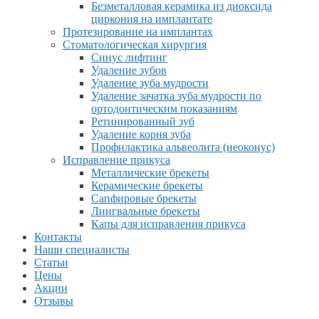
Безметалловая керамика из диоксида
циркония на имплантате
Протезирование на имплантах
Стоматологическая хирургия
Синус лифтинг
Удаление зубов
Удаление зуба мудрости
Удаление зачатка зуба мудрости по
ортодонтическим показаниям
Ретинированный зуб
Удаление корня зуба
Профилактика альвеолита (неоконус)
Исправление прикуса
Металлические брекеты
Керамические брекеты
Сапфировые брекеты
Лингвальные брекеты
Капы для исправления прикуса
Контакты
Наши специалисты
Статьи
Цены
Акции
Отзывы