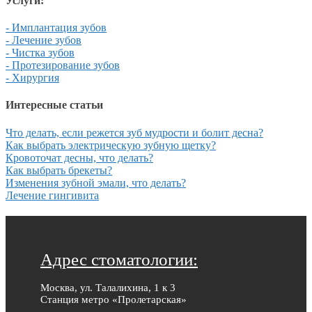
Услуги:
- Имплантация зубов
- Лечение зубов
- Чистка зубов
- Протезирование зубов
- Хирургия
Интересные статьи
Что делать, если режется зуб мудрости и болит десна?
Как выбрать электрическую зубную щетку?
Кровоточат десны, что делать?
Как выбрать брекеты?
Изменения зубной эмали, что делать?
Лечение гингивита
Адрес стоматологии:
Москва, ул. Талалихина, 1 к 3
Станция метро «Пролетарская»