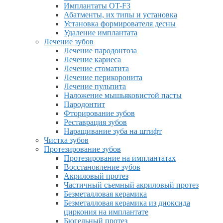
Имплантаты OT-F3
Абатменты, их типы и установка
Установка формирователя десны
Удаление имплантата
Лечение зубов
Лечение пародонтоза
Лечение кариеса
Лечение стоматита
Лечение перикоронита
Лечение пульпита
Наложение мышьяковистой пасты
Пародонтит
Фторирование зубов
Реставрация зубов
Наращивание зуба на штифт
Чистка зубов
Протезирование зубов
Протезирование на имплантатах
Восстановление зубов
Акриловый протез
Частичный съемный акриловый протез
Безметалловая керамика
Безметалловая керамика из диоксида
циркония на имплантате
Бюгельный протез