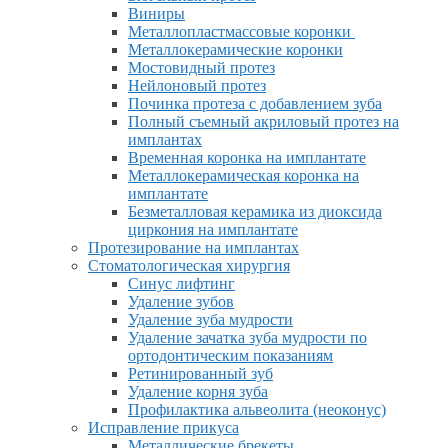
Виниры
Металлопластмассовые коронки
Металлокерамические коронки
Мостовидный протез
Нейлоновый протез
Починка протеза с добавлением зуба
Полный съемный акриловый протез на
имплантах
Временная коронка на имплантате
Металлокерамическая коронка на
имплантате
Безметалловая керамика из диоксида
циркония на имплантате
Протезирование на имплантах
Стоматологическая хирургия
Синус лифтинг
Удаление зубов
Удаление зуба мудрости
Удаление зачатка зуба мудрости по
ортодонтическим показаниям
Ретинированный зуб
Удаление корня зуба
Профилактика альвеолита (неоконус)
Исправление прикуса
Металлические брекеты