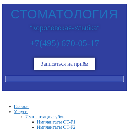
СТОМАТОЛОГИЯ
"Королевская-Улыбка"
+7(495) 670-05-17
Записаться на приём
Главная
Услуги
Имплантация зубов
Имплантаты OT-F1
Имплантаты OT-F2