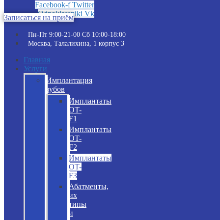
Facebook-f
Twitter
Odnoklassniki
Vk
Записаться на приём
Пн-Пт 9:00-21-00 Сб 10:00-18:00​
Москва, Талалихина, 1 корпус 3
Главная
Услуги
Имплантация
зубов
Имплантаты
OT-
F1
Имплантаты
OT-
F2
Имплантаты
OT-
F3
Абатменты,
их
типы
и