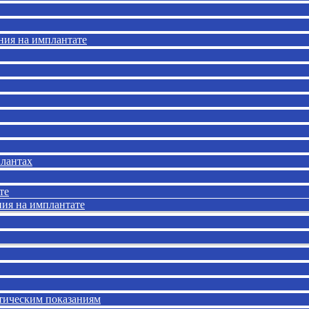
ния на имплантате
лантах
те
ния на имплантате
нтическим показаниям