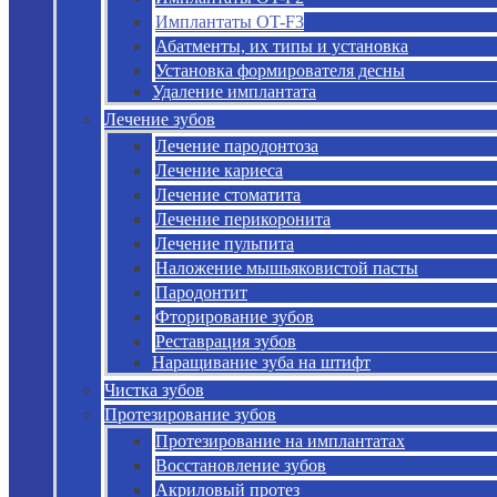
Имплантаты OT-F3
Абатменты, их типы и установка
Установка формирователя десны
Удаление имплантата
Лечение зубов
Лечение пародонтоза
Лечение кариеса
Лечение стоматита
Лечение перикоронита
Лечение пульпита
Наложение мышьяковистой пасты
Пародонтит
Фторирование зубов
Реставрация зубов
Наращивание зуба на штифт
Чистка зубов
Протезирование зубов
Протезирование на имплантатах
Восстановление зубов
Акриловый протез