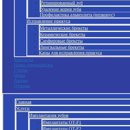
Ретинированный зуб
Удаление корня зуба
Профилактика альвеолита (неоконус)
Исправление прикуса
Металлические брекеты
Керамические брекеты
Сапфировые брекеты
Лингвальные брекеты
Капы для исправления прикуса
Контакты
Наши специалисты
Статьи
Цены
Акции
Отзывы
Главная
Услуги
Имплантация зубов
Имплантаты OT-F1
Имплантаты OT-F2