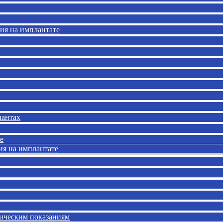
ия на имплантате
лантах
е
ия на имплантате
тическим показаниям