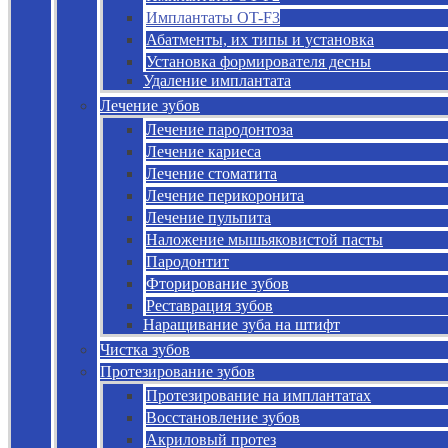
Имплантаты OT-F3
Абатменты, их типы и установка
Установка формирователя десны
Удаление имплантата
Лечение зубов
Лечение пародонтоза
Лечение кариеса
Лечение стоматита
Лечение перикоронита
Лечение пульпита
Наложение мышьяковистой пасты
Пародонтит
Фторирование зубов
Реставрация зубов
Наращивание зуба на штифт
Чистка зубов
Протезирование зубов
Протезирование на имплантатах
Восстановление зубов
Акриловый протез