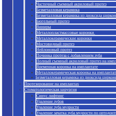
Частичный съемный акриловый протез
Безметалловая керамика
Безметалловая керамика из диоксида циркон
Бюгельный протез
Виниры
Металлопластмассовые коронки
Металлокерамические коронки
Мостовидный протез
Нейлоновый протез
Починка протеза с добавлением зуба
Полный съемный акриловый протез на имп
Временная коронка на имплантате
Металлокерамическая коронка на имплантат
Безметалловая керамика из диоксида циркон
Протезирование на имплантах
Стоматологическая хирургия
Синус лифтинг
Удаление зубов
Удаление зуба мудрости
Удаление зачатка зуба мудрости по ортодон