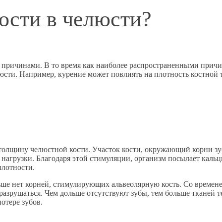
ости в челюсти?
причинами. В то время как наиболее распространенными причина
юсти. Например, курение может повлиять на плотность костной т
олщину челюстной кости. Участок кости, окружающий корни зубо
 нагрузки. Благодаря этой стимуляции, организм посылает кальц
плотности.
льше нет корней, стимулирующих альвеолярную кость. Со времене
 разрушаться. Чем дольше отсутствуют зубы, тем больше тканей те
отере зубов.