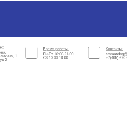
ес:
Время работы:
Контакты:
ква,
Пн-Пт 10:00-21-00
stomatolog@
лихина, 1
Сб 10:00-18:00​
+7(495) 670-
ус 3