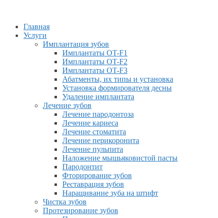
Главная
Услуги
Имплантация зубов
Имплантаты OT-F1
Имплантаты OT-F2
Имплантаты OT-F3
Абатменты, их типы и установка
Установка формирователя десны
Удаление имплантата
Лечение зубов
Лечение пародонтоза
Лечение кариеса
Лечение стоматита
Лечение перикоронита
Лечение пульпита
Наложение мышьяковистой пасты
Пародонтит
Фторирование зубов
Реставрация зубов
Наращивание зуба на штифт
Чистка зубов
Протезирование зубов