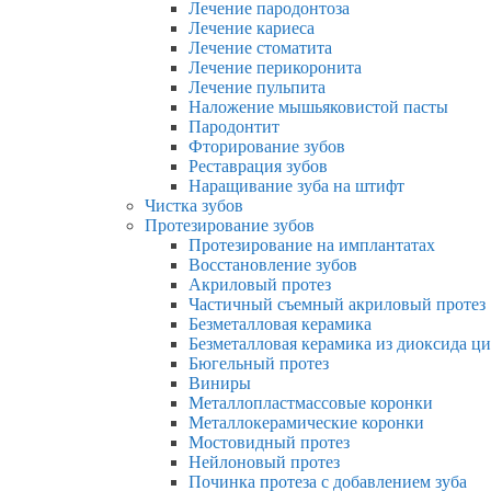
Лечение пародонтоза
Лечение кариеса
Лечение стоматита
Лечение перикоронита
Лечение пульпита
Наложение мышьяковистой пасты
Пародонтит
Фторирование зубов
Реставрация зубов
Наращивание зуба на штифт
Чистка зубов
Протезирование зубов
Протезирование на имплантатах
Восстановление зубов
Акриловый протез
Частичный съемный акриловый протез
Безметалловая керамика
Безметалловая керамика из диоксида ц
Бюгельный протез
Виниры
Металлопластмассовые коронки
Металлокерамические коронки
Мостовидный протез
Нейлоновый протез
Починка протеза с добавлением зуба