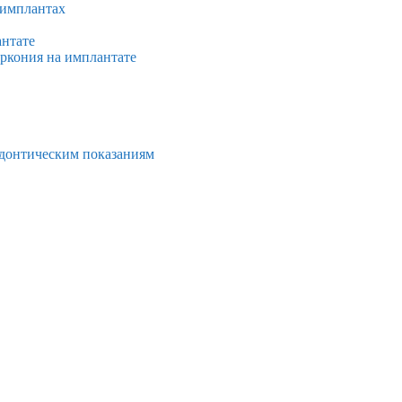
 имплантах
антате
иркония на имплантате
тодонтическим показаниям