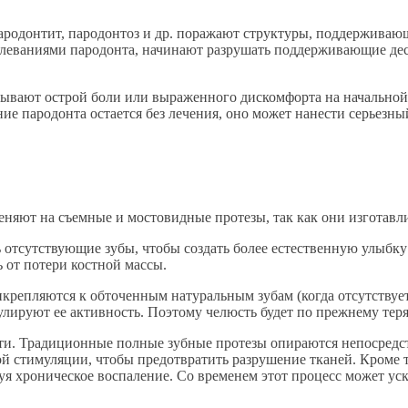
родонтит, пародонтоз и др. поражают структуры, поддерживающи
аболеваниями пародонта, начинают разрушать поддерживающие де
ывают острой боли или выраженного дискомфорта на начальной с
ние пародонта остается без лечения, оно может нанести серьезн
няют на съемные и мостовидные протезы, так как они изготавли
отсутствующие зубы, чтобы создать более естественную улыбку 
 от потери костной массы.
икрепляются к обточенным натуральным зубам (когда отсутствуе
улируют ее активность. Поэтому челюсть будет по прежнему теря
и. Традиционные полные зубные протезы опираются непосредст
й стимуляции, чтобы предотвратить разрушение тканей. Кроме т
уя хроническое воспаление. Со временем этот процесс может ус