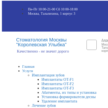
Пн-Пт 10:00-21-00 Сб 10:00-18:00​
Москва, Талалихина, 1 корпус 3
Стоматология Москвы
Адр
"Королевская Улыбка"
Мос
Тала
корп
Качественно - не значит дорого
Главная
Услуги
Имплантация зубов
Имплантаты OT-F1
Имплантаты OT-F2
Имплантаты OT-F3
Абатменты, их типы и установка
Установка формирователя десны
Удаление имплантата
Лечение зубов