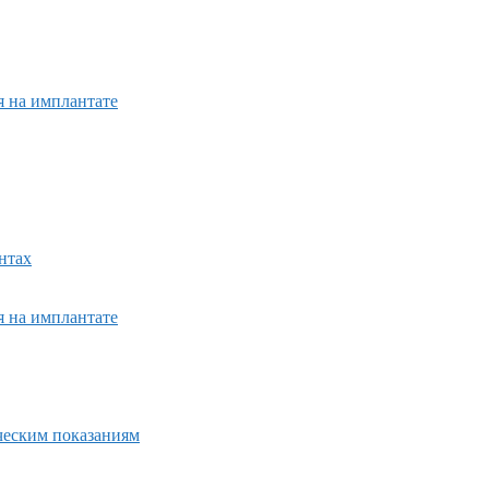
я на имплантате
нтах
я на имплантате
ическим показаниям