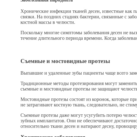
Хронические инфекции тканей десен, известные как па
связки. На поздних стадиях бактерии, связанные с з
костной массы в челюсти.
Поскольку многие симптомы заболевания десен не выз
течение длительного периода времени. Когда заболева
Съемные и мостовидные протезы
Выпавшие и удаленные зубы пациенты чаще всего заме
Традиционные методы протезирования могут заменить 
съемные и мостовидные протезы не защищают челюсть
Мостовидные протезы состоят из коронок, которые пр
не затрагивают костную ткань, следовательно, не стим
Съемные протезы даже могут усугубить потерю челюст
зубных имплантатов. Они не обеспечивают достаточно
относительно ткани десен и натирают десну, провоцир
Хронические заболевания