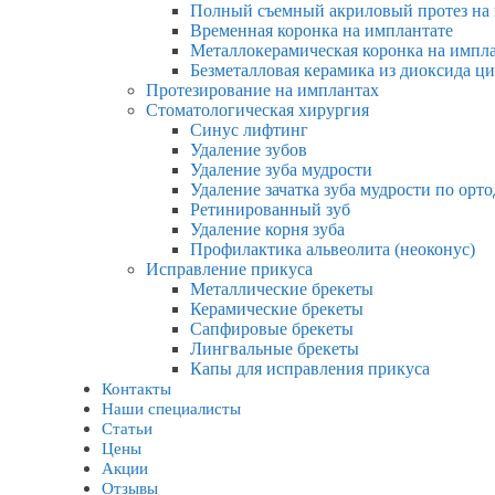
Полный съемный акриловый протез на
Временная коронка на имплантате
Металлокерамическая коронка на импл
Безметалловая керамика из диоксида ц
Протезирование на имплантах
Стоматологическая хирургия
Синус лифтинг
Удаление зубов
Удаление зуба мудрости
Удаление зачатка зуба мудрости по ор
Ретинированный зуб
Удаление корня зуба
Профилактика альвеолита (неоконус)
Исправление прикуса
Металлические брекеты
Керамические брекеты
Сапфировые брекеты
Лингвальные брекеты
Капы для исправления прикуса
Контакты
Наши специалисты
Статьи
Цены
Акции
Отзывы