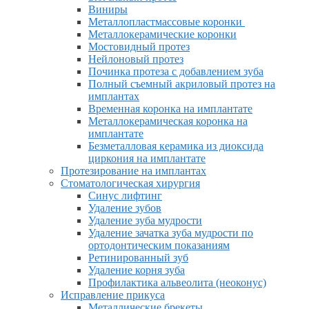
Виниры
Металлопластмассовые коронки
Металлокерамические коронки
Мостовидный протез
Нейлоновый протез
Починка протеза с добавлением зуба
Полный съемный акриловый протез на
имплантах
Временная коронка на имплантате
Металлокерамическая коронка на
имплантате
Безметалловая керамика из диоксида
циркония на имплантате
Протезирование на имплантах
Стоматологическая хирургия
Синус лифтинг
Удаление зубов
Удаление зуба мудрости
Удаление зачатка зуба мудрости по
ортодонтическим показаниям
Ретинированный зуб
Удаление корня зуба
Профилактика альвеолита (неоконус)
Исправление прикуса
Металлические брекеты