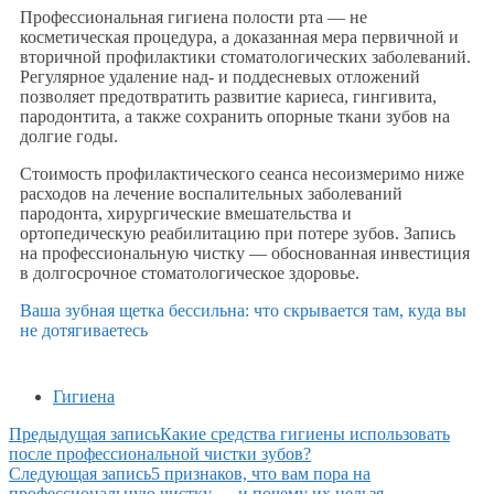
Профессиональная гигиена полости рта — не
косметическая процедура, а доказанная мера первичной и
вторичной профилактики стоматологических заболеваний.
Регулярное удаление над- и поддесневых отложений
позволяет предотвратить развитие кариеса, гингивита,
пародонтита, а также сохранить опорные ткани зубов на
долгие годы.
Стоимость профилактического сеанса несоизмеримо ниже
расходов на лечение воспалительных заболеваний
пародонта, хирургические вмешательства и
ортопедическую реабилитацию при потере зубов. Запись
на профессиональную чистку — обоснованная инвестиция
в долгосрочное стоматологическое здоровье.
Ваша зубная щетка бессильна: что скрывается там, куда вы
не дотягиваетесь
Гигиена
Предыдущая запись
Какие средства гигиены использовать
после профессиональной чистки зубов?
Следующая запись
5 признаков, что вам пора на
профессиональную чистку — и почему их нельзя