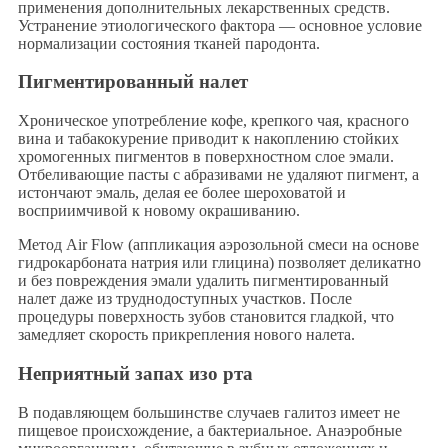
применения дополнительных лекарственных средств.
Устранение этиологического фактора — основное условие
нормализации состояния тканей пародонта.
Пигментированный налет
Хроническое употребление кофе, крепкого чая, красного
вина и табакокурение приводит к накоплению стойких
хромогенных пигментов в поверхностном слое эмали.
Отбеливающие пасты с абразивами не удаляют пигмент, а
истончают эмаль, делая ее более шероховатой и
восприимчивой к новому окрашиванию.
Метод Air Flow (аппликация аэрозольной смеси на основе
гидрокарбоната натрия или глицина) позволяет деликатно
и без повреждения эмали удалить пигментированный
налет даже из труднодоступных участков. После
процедуры поверхность зубов становится гладкой, что
замедляет скорость прикрепления нового налета.
Неприятный запах изо рта
В подавляющем большинстве случаев галитоз имеет не
пищевое происхождение, а бактериальное. Анаэробные