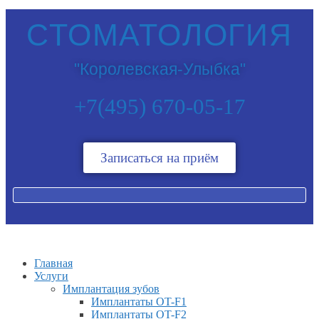
СТОМАТОЛОГИЯ
"Королевская-Улыбка"
+7(495) 670-05-17
Записаться на приём
Главная
Услуги
Имплантация зубов
Имплантаты OT-F1
Имплантаты OT-F2