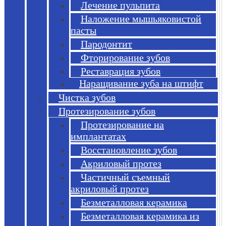
Лечение пульпита
Наложение мышьяковистой
пасты
Пародонтит
Фторирование зубов
Реставрация зубов
Наращивание зуба на штифт
Чистка зубов
Протезирование зубов
Протезирование на
имплантатах
Восстановление зубов
Акриловый протез
Частичный съемный
акриловый протез
Безметалловая керамика
Безметалловая керамика из