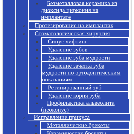
Безметалловая керамика из
диоксида циркония на
имплантате
Протезирование на имплантах
Стоматологическая хирургия
Синус лифтинг
Удаление зубов
Удаление зуба мудрости
Удаление зачатка зуба
мудрости по ортодонтическим
показаниям
Ретинированный зуб
Удаление корня зуба
Профилактика альвеолита
(неоконус)
Исправление прикуса
Металлические брекеты
Керамические брекеты