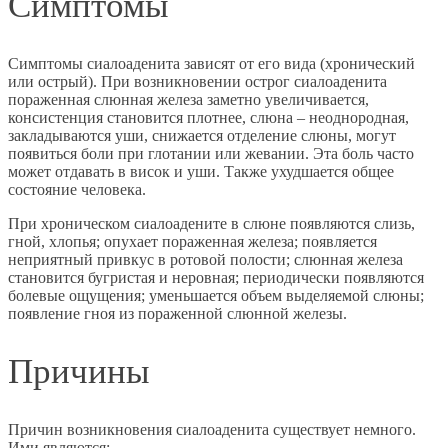
Симптомы
Симптомы сиалоаденита зависят от его вида (хронический
или острый). При возникновении острог сиалоаденита
пораженная слюнная железа заметно увеличивается,
консистенция становится плотнее, слюна – неоднородная,
закладываются уши, снижается отделение слюны, могут
появиться боли при глотании или жевании. Эта боль часто
может отдавать в висок и уши. Также ухудшается общее
состояние человека.
При хроническом сиалоадените в слюне появляются слизь,
гной, хлопья; опухает пораженная железа; появляется
неприятный привкус в ротовой полости; слюнная железа
становится бугристая и неровная; периодически появляются
болевые ощущения; уменьшается объем выделяемой слюны;
появление гноя из пораженной слюнной железы.
Причины
Причин возникновения сиалоаденита существует немного.
Ими являются: