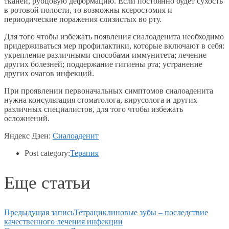
тканей, рубцовую деформацию. Если постоянно будет сухость
в ротовой полости, то возможны ксеростомия и
периодические поражения слизистых во рту.
Для того чтобы избежать появления сиалоаденита необходимо
придерживаться мер профилактики, которые включают в себя:
укрепление различными способами иммунитета; лечение
других болезней; поддержание гигиены рта; устранение
других очагов инфекций.
При проявлении первоначальных симптомов сиалоаденита
нужна консультация стоматолога, вирусолога и других
различных специалистов, для того чтобы избежать
осложнений.
Яндекс Дзен:
Сиалоаденит
Post category:
Терапия
Еще статьи
Предыдущая запись
Тетрациклиновые зубы – последствие
качественного лечения инфекции