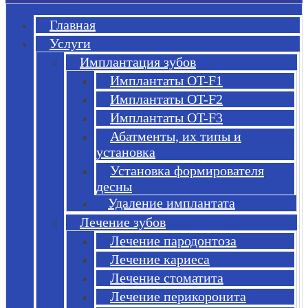
Главная
Услуги
Имплантация зубов
Имплантаты OT-F1
Имплантаты OT-F2
Имплантаты OT-F3
Абатменты, их типы и
установка
Установка формирователя
десны
Удаление имплантата
Лечение зубов
Лечение пародонтоза
Лечение кариеса
Лечение стоматита
Лечение перикоронита