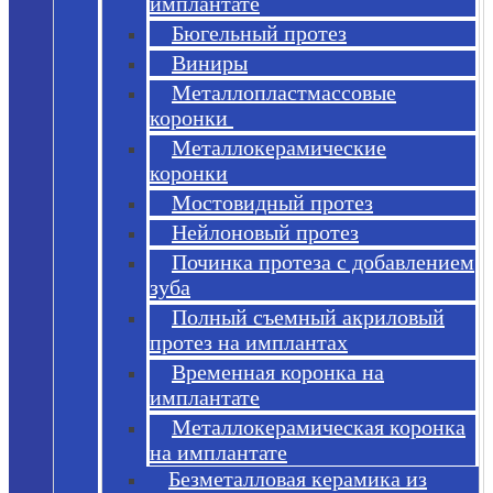
имплантате
Бюгельный протез
Виниры
Металлопластмассовые
коронки
Металлокерамические
коронки
Мостовидный протез
Нейлоновый протез
Починка протеза с добавлением
зуба
Полный съемный акриловый
протез на имплантах
Временная коронка на
имплантате
Металлокерамическая коронка
на имплантате
Безметалловая керамика из