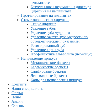
имплантате
Безметалловая керамика из диоксида
циркония на имплантате
Протезирование на имплантах
Стоматологическая хирургия
Синус лифтинг
Удаление зубов
Удаление зуба мудрости
Удаление зачатка зуба мудрости по
ортодонтическим показаниям
Ретинированный зуб
Удаление корня зуба
Профилактика альвеолита (неоконус)
Исправление прикуса
Металлические брекеты
Керамические брекеты
Сапфировые брекеты
Лингвальные брекеты
Капы для исправления прикуса
Контакты
Наши специалисты
Статьи
Цены
Акции
Отзывы