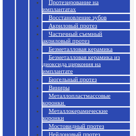
Протезирование на
имплантатах
Восстановление зубов
Акриловый протез
Частичный съемный
акриловый протез
Безметалловая керамика
Безметалловая керамика из
диоксида циркония на
имплантате
Бюгельный протез
Виниры
Металлопластмассовые
коронки
Металлокерамические
коронки
Мостовидный протез
Нейлоновый протез