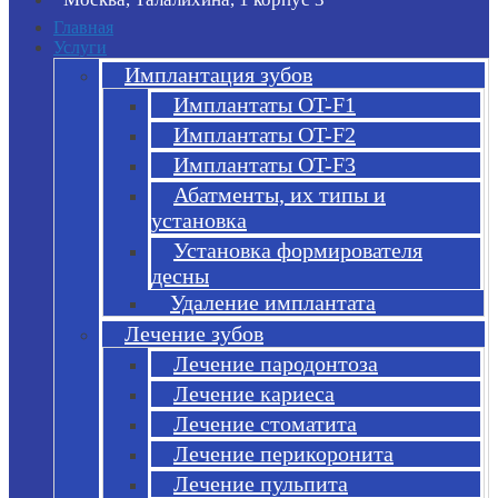
Главная
Услуги
Имплантация зубов
Имплантаты OT-F1
Имплантаты OT-F2
Имплантаты OT-F3
Абатменты, их типы и
установка
Установка формирователя
десны
Удаление имплантата
Лечение зубов
Лечение пародонтоза
Лечение кариеса
Лечение стоматита
Лечение перикоронита
Лечение пульпита