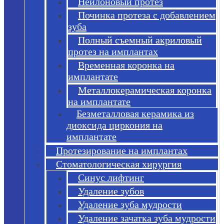
Нейлоновый протез
Починка протеза с добавлением
зуба
Полный съемный акриловый
протез на имплантах
Временная коронка на
имплантате
Металлокерамическая коронка
на имплантате
Безметалловая керамика из
диоксида циркония на
имплантате
Протезирование на имплантах
Стоматологическая хирургия
Синус лифтинг
Удаление зубов
Удаление зуба мудрости
Удаление зачатка зуба мудрости