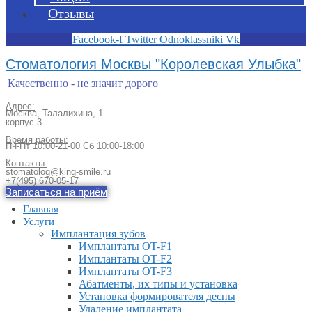
Отзывы
Facebook-f
Twitter
Odnoklassniki
Vk
Стоматология Москвы "Королевская Улыбка"
Качественно - не значит дорого
Адрес:
Москва, Талалихина, 1
корпус 3
Время работы:
Пн-Пт 10:00-21-00 Сб 10:00-18:00​
Контакты:
stomatolog@king-smile.ru
+7(495) 670-05-17
Записаться на приём
Главная
Услуги
Имплантация зубов
Имплантаты OT-F1
Имплантаты OT-F2
Имплантаты OT-F3
Абатменты, их типы и установка
Установка формирователя десны
Удаление имплантата