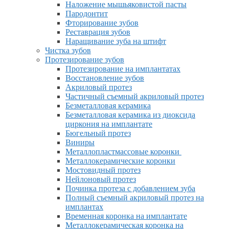
Наложение мышьяковистой пасты
Пародонтит
Фторирование зубов
Реставрация зубов
Наращивание зуба на штифт
Чистка зубов
Протезирование зубов
Протезирование на имплантатах
Восстановление зубов
Акриловый протез
Частичный съемный акриловый протез
Безметалловая керамика
Безметалловая керамика из диоксида
циркония на имплантате
Бюгельный протез
Виниры
Металлопластмассовые коронки
Металлокерамические коронки
Мостовидный протез
Нейлоновый протез
Починка протеза с добавлением зуба
Полный съемный акриловый протез на
имплантах
Временная коронка на имплантате
Металлокерамическая коронка на