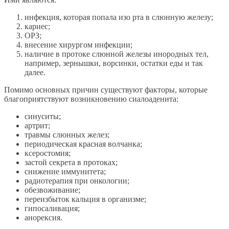
инфекция, которая попала изо рта в слюнную железу;
кариес;
ОРЗ;
внесение хирургом инфекции;
наличие в протоке слюнной железы инородных тел,
например, зернышки, ворсинки, остатки еды и так
далее.
Помимо основных причин существуют факторы, которые
благоприятствуют возникновению сиалоаденита:
синуситы;
артрит;
травмы слюнных желез;
периодическая красная волчанка;
ксеростомия;
застой секрета в протоках;
снижение иммунитета;
радиотерапия при онкологии;
обезвоживание;
переизбыток кальция в организме;
гипосаливация;
анорексия.