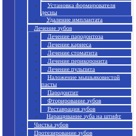
Установка формирователя
десны
Удаление имплантата
Лечение зубов
Лечение пародонтоза
Лечение кариеса
Лечение стоматита
Лечение перикоронита
Лечение пульпита
Наложение мышьяковистой
пасты
Пародонтит
Фторирование зубов
Реставрация зубов
Наращивание зуба на штифт
Чистка зубов
Протезирование зубов