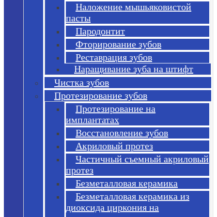
Наложение мышьяковистой
пасты
Пародонтит
Фторирование зубов
Реставрация зубов
Наращивание зуба на штифт
Чистка зубов
Протезирование зубов
Протезирование на
имплантатах
Восстановление зубов
Акриловый протез
Частичный съемный акриловый
протез
Безметалловая керамика
Безметалловая керамика из
диоксида циркония на