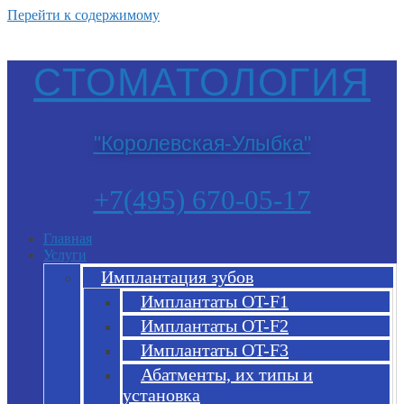
Перейти к содержимому
СТОМАТОЛОГИЯ
"Королевская-Улыбка"
+7(495) 670-05-17
Главная
Услуги
Имплантация зубов
Имплантаты OT-F1
Имплантаты OT-F2
Имплантаты OT-F3
Абатменты, их типы и
установка