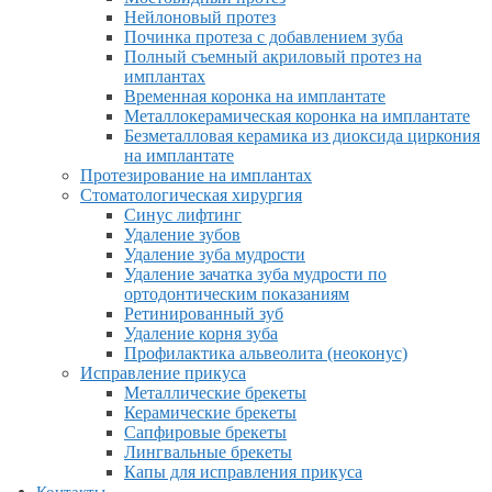
Нейлоновый протез
Починка протеза с добавлением зуба
Полный съемный акриловый протез на
имплантах
Временная коронка на имплантате
Металлокерамическая коронка на имплантате
Безметалловая керамика из диоксида циркония
на имплантате
Протезирование на имплантах
Стоматологическая хирургия
Синус лифтинг
Удаление зубов
Удаление зуба мудрости
Удаление зачатка зуба мудрости по
ортодонтическим показаниям
Ретинированный зуб
Удаление корня зуба
Профилактика альвеолита (неоконус)
Исправление прикуса
Металлические брекеты
Керамические брекеты
Сапфировые брекеты
Лингвальные брекеты
Капы для исправления прикуса