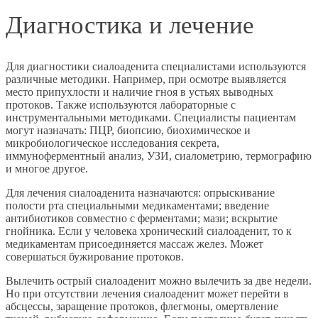
Диагностика и лечение
Для диагностики сиалоаденита специалистами используются
различные методики. Например, при осмотре выявляется
место припухлости и наличие гноя в устьях выводных
протоков. Также используются лабораторные с
инструментальными методиками. Специалисты пациентам
могут назначать: ПЦР, биопсию, биохимическое и
микробиологическое исследования секрета,
иммуноферментный анализ, УЗИ, сиалометрию, термографию
и многое другое.
Для лечения сиалоаденита назначаются: опрыскивание
полости рта специальными медикаментами; введение
антибиотиков совместно с ферментами; мази; вскрытие
гнойника. Если у человека хронический сиалоаденит, то к
медикаментам присоединяется массаж желез. Может
совершаться бужирование протоков.
Вылечить острый сиалоаденит можно вылечить за две недели.
Но при отсутствии лечения сиалоаденит может перейти в
абсцессы, заращение протоков, флегмоны, омертвление