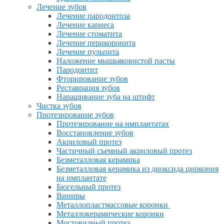
Лечение зубов
Лечение пародонтоза
Лечение кариеса
Лечение стоматита
Лечение перикоронита
Лечение пульпита
Наложение мышьяковистой пасты
Пародонтит
Фторирование зубов
Реставрация зубов
Наращивание зуба на штифт
Чистка зубов
Протезирование зубов
Протезирование на имплантатах
Восстановление зубов
Акриловый протез
Частичный съемный акриловый протез
Безметалловая керамика
Безметалловая керамика из диоксида циркония
на имплантате
Бюгельный протез
Виниры
Металлопластмассовые коронки
Металлокерамические коронки
Мостовидный протез