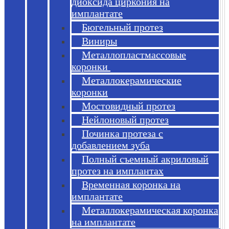
диоксида циркония на
имплантате
Бюгельный протез
Виниры
Металлопластмассовые
коронки
Металлокерамические
коронки
Мостовидный протез
Нейлоновый протез
Починка протеза с
добавлением зуба
Полный съемный акриловый
протез на имплантах
Временная коронка на
имплантате
Металлокерамическая коронка
на имплантате