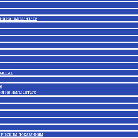
ия на имплантате
лантах
е
ия на имплантате
тическим показаниям