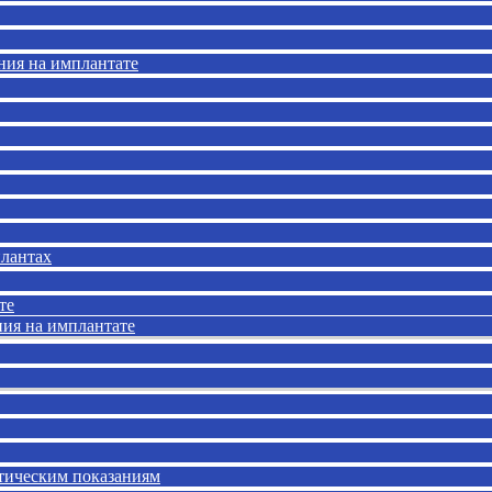
ния на имплантате
лантах
те
ния на имплантате
нтическим показаниям