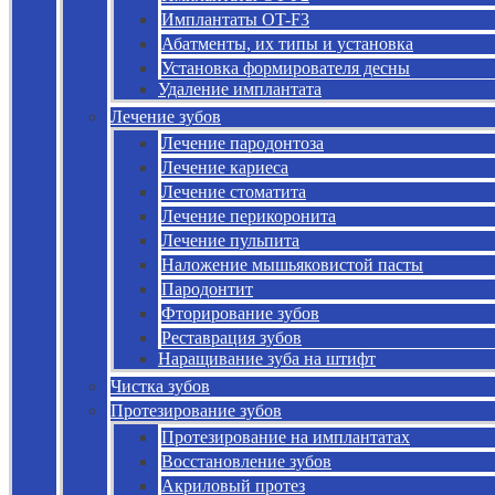
Имплантаты OT-F3
Абатменты, их типы и установка
Установка формирователя десны
Удаление имплантата
Лечение зубов
Лечение пародонтоза
Лечение кариеса
Лечение стоматита
Лечение перикоронита
Лечение пульпита
Наложение мышьяковистой пасты
Пародонтит
Фторирование зубов
Реставрация зубов
Наращивание зуба на штифт
Чистка зубов
Протезирование зубов
Протезирование на имплантатах
Восстановление зубов
Акриловый протез