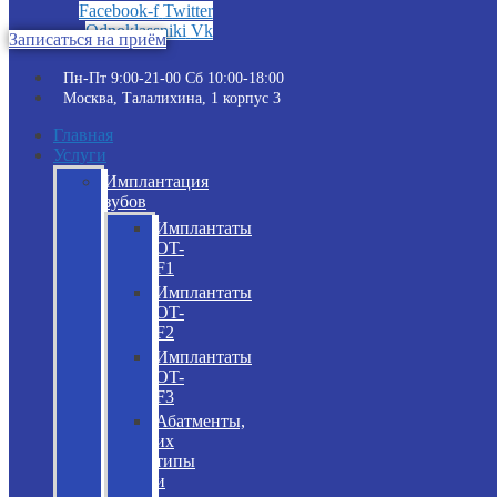
Facebook-f
Twitter
Odnoklassniki
Vk
Записаться на приём
Пн-Пт 9:00-21-00 Сб 10:00-18:00​
Москва, Талалихина, 1 корпус 3
Главная
Услуги
Имплантация
зубов
Имплантаты
OT-
F1
Имплантаты
OT-
F2
Имплантаты
OT-
F3
Абатменты,
их
типы
и