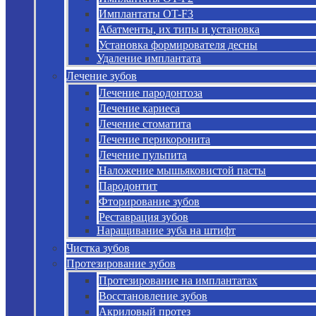
Имплантаты OT-F3
Абатменты, их типы и установка
Установка формирователя десны
Удаление имплантата
Лечение зубов
Лечение пародонтоза
Лечение кариеса
Лечение стоматита
Лечение перикоронита
Лечение пульпита
Наложение мышьяковистой пасты
Пародонтит
Фторирование зубов
Реставрация зубов
Наращивание зуба на штифт
Чистка зубов
Протезирование зубов
Протезирование на имплантатах
Восстановление зубов
Акриловый протез