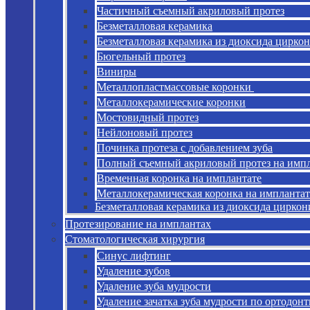
Частичный съемный акриловый протез
Безметалловая керамика
Безметалловая керамика из диоксида циркон
Бюгельный протез
Виниры
Металлопластмассовые коронки
Металлокерамические коронки
Мостовидный протез
Нейлоновый протез
Починка протеза с добавлением зуба
Полный съемный акриловый протез на имп
Временная коронка на имплантате
Металлокерамическая коронка на имплантат
Безметалловая керамика из диоксида циркон
Протезирование на имплантах
Стоматологическая хирургия
Синус лифтинг
Удаление зубов
Удаление зуба мудрости
Удаление зачатка зуба мудрости по ортодон