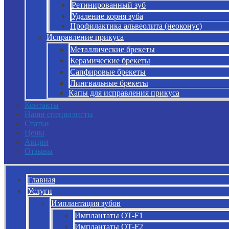
Ретинированный зуб
Удаление корня зуба
Профилактика альвеолита (неоконус)
Исправление прикуса
Металлические брекеты
Керамические брекеты
Сапфировые брекеты
Лингвальные брекеты
Капы для исправления прикуса
Контакты
Наши специалисты
Статьи
Цены
Акции
Отзывы
Главная
Услуги
Имплантация зубов
Имплантаты OT-F1
Имплантаты OT-F2