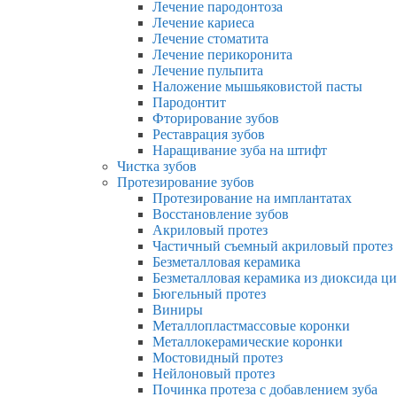
Лечение пародонтоза
Лечение кариеса
Лечение стоматита
Лечение перикоронита
Лечение пульпита
Наложение мышьяковистой пасты
Пародонтит
Фторирование зубов
Реставрация зубов
Наращивание зуба на штифт
Чистка зубов
Протезирование зубов
Протезирование на имплантатах
Восстановление зубов
Акриловый протез
Частичный съемный акриловый протез
Безметалловая керамика
Безметалловая керамика из диоксида ц
Бюгельный протез
Виниры
Металлопластмассовые коронки
Металлокерамические коронки
Мостовидный протез
Нейлоновый протез
Починка протеза с добавлением зуба