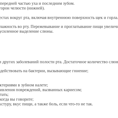
передней частью уха и последним зубом.
торон челюсти (нижней).
стах вокруг рта, включая внутреннюю поверхность щек и горла
ажность во рту. Пережевывание и проглатывание пищи увеличи
 усиленное выделение слюны.
 и других заболеваний полости рта. Достаточное количество слю
действовать на бактерии, вызывающие гниение;
териями в зубном налете;
живления повреждений, вызванных кариесом;
тать;
огда вы говорите;
туру, вкус пищи, а также боль, если что-то не так.