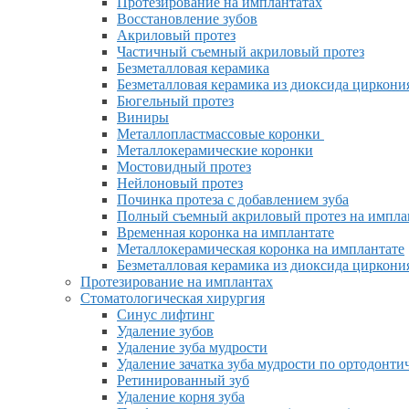
Протезирование на имплантатах
Восстановление зубов
Акриловый протез
Частичный съемный акриловый протез
Безметалловая керамика
Безметалловая керамика из диоксида циркони
Бюгельный протез
Виниры
Металлопластмассовые коронки
Металлокерамические коронки
Мостовидный протез
Нейлоновый протез
Починка протеза с добавлением зуба
Полный съемный акриловый протез на импла
Временная коронка на имплантате
Металлокерамическая коронка на имплантате
Безметалловая керамика из диоксида циркони
Протезирование на имплантах
Стоматологическая хирургия
Синус лифтинг
Удаление зубов
Удаление зуба мудрости
Удаление зачатка зуба мудрости по ортодонт
Ретинированный зуб
Удаление корня зуба