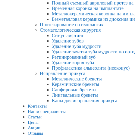
Полный съемный акриловый протез на
Временная коронка на имплантате
Металлокерамическая коронка на импл
Безметалловая керамика из диоксида ц
Протезирование на имплантах
Стоматологическая хирургия
Синус лифтинг
Удаление зубов
Удаление зуба мудрости
Удаление зачатка зуба мудрости по ор
Ретинированный зуб
Удаление корня зуба
Профилактика альвеолита (неоконус)
Исправление прикуса
Металлические брекеты
Керамические брекеты
Сапфировые брекеты
Лингвальные брекеты
Капы для исправления прикуса
Контакты
Наши специалисты
Статьи
Цены
Акции
Отзывы