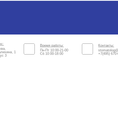
ес:
Время работы:
Контакты:
ква,
Пн-Пт 10:00-21-00
stomatolog@
лихина, 1
Сб 10:00-18:00​
+7(495) 670-
ус 3