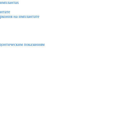
 имплантах
антате
иркония на имплантате
тодонтическим показаниям