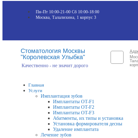
Пн-Пт 10:00-21-00 Сб 10:00-18:00​
Москва, Талалихина, 1 корпус 3
Стоматология Москвы
Адр
"Королевская Улыбка"
Мос
Тала
корп
Качественно - не значит дорого
Главная
Услуги
Имплантация зубов
Имплантаты OT-F1
Имплантаты OT-F2
Имплантаты OT-F3
Абатменты, их типы и установка
Установка формирователя десны
Удаление имплантата
Лечение зубов