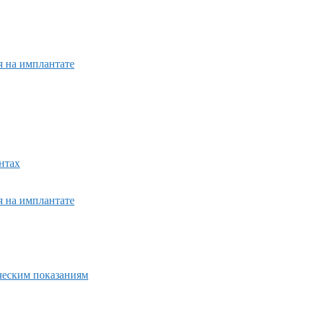
я на имплантате
нтах
я на имплантате
ическим показаниям