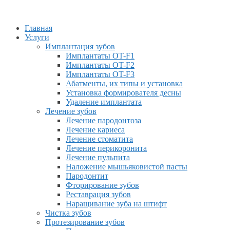
Главная
Услуги
Имплантация зубов
Имплантаты OT-F1
Имплантаты OT-F2
Имплантаты OT-F3
Абатменты, их типы и установка
Установка формирователя десны
Удаление имплантата
Лечение зубов
Лечение пародонтоза
Лечение кариеса
Лечение стоматита
Лечение перикоронита
Лечение пульпита
Наложение мышьяковистой пасты
Пародонтит
Фторирование зубов
Реставрация зубов
Наращивание зуба на штифт
Чистка зубов
Протезирование зубов