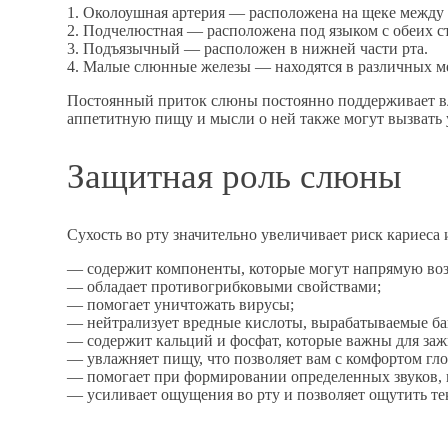
1. Околоушная артерия — расположена на щеке между 
2. Подчелюстная — расположена под языком с обеих с
3. Подъязычный — расположен в нижней части рта.
4. Малые слюнные железы — находятся в различных ме
Постоянный приток слюны постоянно поддерживает вл
аппетитную пищу и мысли о ней также могут вызвать
Защитная роль слюны
Сухость во рту значительно увеличивает риск кариеса
— содержит компоненты, которые могут напрямую воз
— обладает противогрибковыми свойствами;
— помогает уничтожать вирусы;
— нейтрализует вредные кислоты, вырабатываемые бак
— содержит кальций и фосфат, которые важны для за
— увлажняет пищу, что позволяет вам с комфортом гло
— помогает при формировании определенных звуков, к
— усиливает ощущения во рту и позволяет ощутить текс