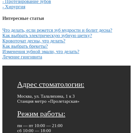
- Протезирование зубов
- Хирургия
Интересные статьи
Что делать, если режется зуб мудрости и болит десна?
Как выбрать электрическую зубную щетку?
Кровоточат десны, что делать?
Как выбрать брекеты?
Изменения зубной эмали, что делать?
Лечение гингивита
Адрес стоматологии:
Москва, ул. Талалихина, 1 к 3
Станция метро «Пролетарская»
Режим работы:
пн — пт 10:00 — 21:00
сб 10:00 — 18:00