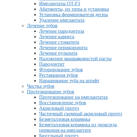
Имплантаты OT-F3
Абатменты, их типы и установка
Установка формирователя десны
Удаление имплантата
Лечение зубов
Лечение пародонтоза
Лечение кариеса
Лечение стоматита
Лечение перикоронита
Лечение пульпита
Наложение мышьяковистой пасты
Пародонтит
Фторирование зубов
Реставрация зубов
Наращивание зуба на штифт
Чистка зубов
Протезирование зубов
Протезирование на имплантатах
Восстановление зубов
Акриловый протез
Частичный съемный акриловый протез
Безметалловая керамика
Безметалловая керамика из диоксида
циркония на имплантате
Бюгельный протез