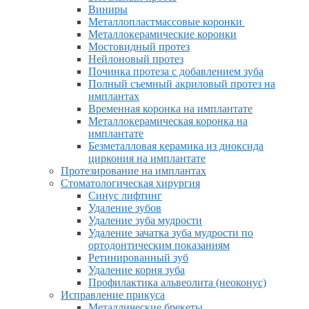
Виниры
Металлопластмассовые коронки
Металлокерамические коронки
Мостовидный протез
Нейлоновый протез
Починка протеза с добавлением зуба
Полный съемный акриловый протез на
имплантах
Временная коронка на имплантате
Металлокерамическая коронка на
имплантате
Безметалловая керамика из диоксида
циркония на имплантате
Протезирование на имплантах
Стоматологическая хирургия
Синус лифтинг
Удаление зубов
Удаление зуба мудрости
Удаление зачатка зуба мудрости по
ортодонтическим показаниям
Ретинированный зуб
Удаление корня зуба
Профилактика альвеолита (неоконус)
Исправление прикуса
Металлические брекеты