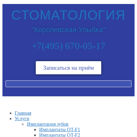
СТОМАТОЛОГИЯ
"Королевская-Улыбка"
+7(495) 670-05-17
Записаться на приём
Главная
Услуги
Имплантация зубов
Имплантаты OT-F1
Имплантаты OT-F2