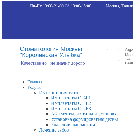
Пн-Пт 10:00-21-00 Сб 10:00-18:00​
Москва, Талали
Стоматология Москвы
Адр
"Королевская Улыбка"
Мос
Тала
корп
Качественно - не значит дорого
Главная
Услуги
Имплантация зубов
Имплантаты OT-F1
Имплантаты OT-F2
Имплантаты OT-F3
Абатменты, их типы и установка
Установка формирователя десны
Удаление имплантата
Лечение зубов