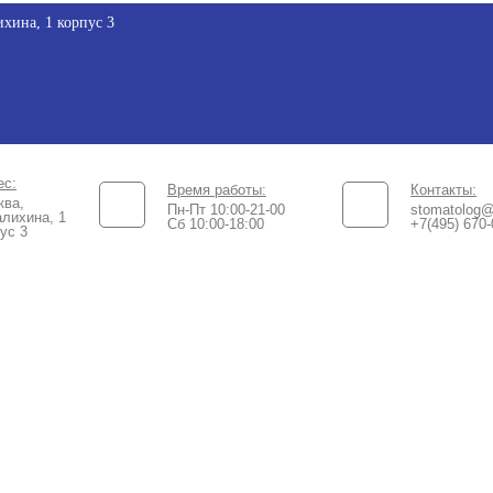
хина, 1 корпус 3
ес:
Время работы:
Контакты:
ква,
Пн-Пт 10:00-21-00
stomatolog@
лихина, 1
Сб 10:00-18:00​
+7(495) 670-
ус 3