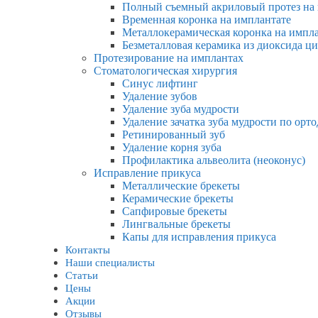
Полный съемный акриловый протез на
Временная коронка на имплантате
Металлокерамическая коронка на импл
Безметалловая керамика из диоксида ц
Протезирование на имплантах
Стоматологическая хирургия
Синус лифтинг
Удаление зубов
Удаление зуба мудрости
Удаление зачатка зуба мудрости по ор
Ретинированный зуб
Удаление корня зуба
Профилактика альвеолита (неоконус)
Исправление прикуса
Металлические брекеты
Керамические брекеты
Сапфировые брекеты
Лингвальные брекеты
Капы для исправления прикуса
Контакты
Наши специалисты
Статьи
Цены
Акции
Отзывы