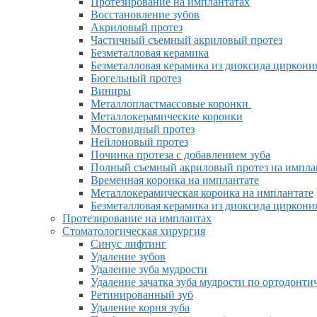
Протезирование на имплантатах
Восстановление зубов
Акриловый протез
Частичный съемный акриловый протез
Безметалловая керамика
Безметалловая керамика из диоксида циркони
Бюгельный протез
Виниры
Металлопластмассовые коронки
Металлокерамические коронки
Мостовидный протез
Нейлоновый протез
Починка протеза с добавлением зуба
Полный съемный акриловый протез на импла
Временная коронка на имплантате
Металлокерамическая коронка на имплантате
Безметалловая керамика из диоксида циркони
Протезирование на имплантах
Стоматологическая хирургия
Синус лифтинг
Удаление зубов
Удаление зуба мудрости
Удаление зачатка зуба мудрости по ортодонт
Ретинированный зуб
Удаление корня зуба