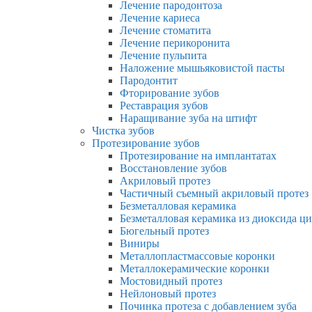
Лечение пародонтоза
Лечение кариеса
Лечение стоматита
Лечение перикоронита
Лечение пульпита
Наложение мышьяковистой пасты
Пародонтит
Фторирование зубов
Реставрация зубов
Наращивание зуба на штифт
Чистка зубов
Протезирование зубов
Протезирование на имплантатах
Восстановление зубов
Акриловый протез
Частичный съемный акриловый протез
Безметалловая керамика
Безметалловая керамика из диоксида ц
Бюгельный протез
Виниры
Металлопластмассовые коронки
Металлокерамические коронки
Мостовидный протез
Нейлоновый протез
Починка протеза с добавлением зуба