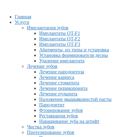
Главная
Услуги
Имплантация зубов
Имплантаты OT-F1
Имплантаты OT-F2
Имплантаты OT-F3
Абатменты, их типы и установка
Установка формирователя десны
Удаление имплантата
Лечение зубов
Лечение пародонтоза
Лечение кариеса
Лечение стоматита
Лечение перикоронита
Лечение пульпита
Наложение мышьяковистой пасты
Пародонтит
Фторирование зубов
Реставрация зубов
Наращивание зуба на штифт
Чистка зубов
Протезирование зубов