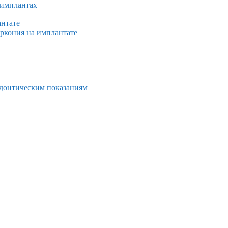
 имплантах
антате
иркония на имплантате
тодонтическим показаниям