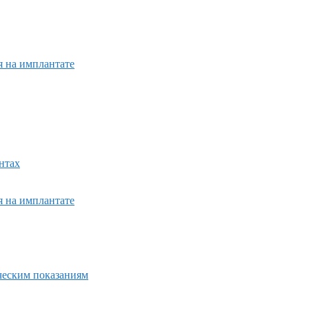
я на имплантате
нтах
я на имплантате
ическим показаниям