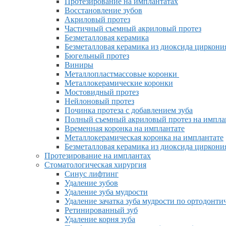
Протезирование на имплантатах
Восстановление зубов
Акриловый протез
Частичный съемный акриловый протез
Безметалловая керамика
Безметалловая керамика из диоксида циркони
Бюгельный протез
Виниры
Металлопластмассовые коронки
Металлокерамические коронки
Мостовидный протез
Нейлоновый протез
Починка протеза с добавлением зуба
Полный съемный акриловый протез на импла
Временная коронка на имплантате
Металлокерамическая коронка на имплантате
Безметалловая керамика из диоксида циркони
Протезирование на имплантах
Стоматологическая хирургия
Синус лифтинг
Удаление зубов
Удаление зуба мудрости
Удаление зачатка зуба мудрости по ортодонт
Ретинированный зуб
Удаление корня зуба