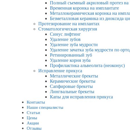
Полный съемный акриловый протез на
Временная коронка на имплантате
Металлокерамическая коронка на импл
Безметалловая керамика из диоксида ц
Протезирование на имплантах
Стоматологическая хирургия
Синус лифтинг
Удаление зубов
Удаление зуба мудрости
Удаление зачатка зуба мудрости по ор
Ретинированный зуб
Удаление корня зуба
Профилактика альвеолита (неоконус)
Исправление прикуса
Металлические брекеты
Керамические брекеты
Сапфировые брекеты
Лингвальные брекеты
Капы для исправления прикуса
Контакты
Наши специалисты
Статьи
Цены
Акции
Отзывы