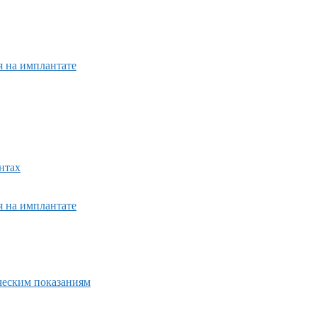
я на имплантате
нтах
я на имплантате
ическим показаниям