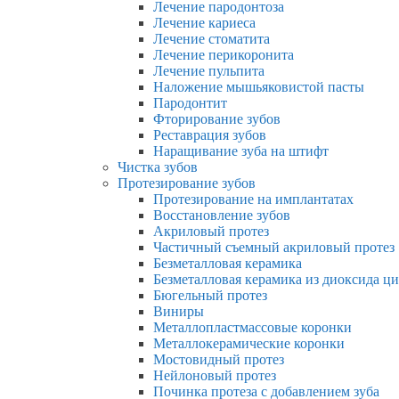
Лечение пародонтоза
Лечение кариеса
Лечение стоматита
Лечение перикоронита
Лечение пульпита
Наложение мышьяковистой пасты
Пародонтит
Фторирование зубов
Реставрация зубов
Наращивание зуба на штифт
Чистка зубов
Протезирование зубов
Протезирование на имплантатах
Восстановление зубов
Акриловый протез
Частичный съемный акриловый протез
Безметалловая керамика
Безметалловая керамика из диоксида ц
Бюгельный протез
Виниры
Металлопластмассовые коронки
Металлокерамические коронки
Мостовидный протез
Нейлоновый протез
Починка протеза с добавлением зуба