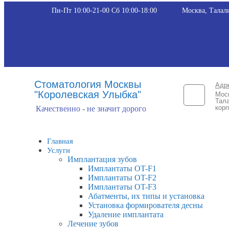
Пн-Пт 10:00-21-00 Сб 10:00-18:00​
Москва, Талали
Стоматология Москвы
Адр
"Королевская Улыбка"
Мос
Тала
корп
Качественно - не значит дорого
Главная
Услуги
Имплантация зубов
Имплантаты OT-F1
Имплантаты OT-F2
Имплантаты OT-F3
Абатменты, их типы и установка
Установка формирователя десны
Удаление имплантата
Лечение зубов