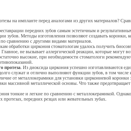
отезы на импланте перед аналогами из других материалов? Сра
реставрации передних зубов самым эстетичным и результативны
ции зубов. Методы изготовления позволяют создавать коронки, 
 по сравнению с другими видами материалов.
икам обработки циркония стоматологам удалось получить биосо
. Главное, не вызывает аллергической реакции, которые могут в
остаточно высокие, при необходимости стоматологи рекомендуют
отивопоказаний.
го протеза
. Из диоксида циркония успешно изготавливаются е
олго служат и отлично выполняют функции зубов, в том числе 
тличие от металлокерамики для установки циркониевой коронки
новки массивной металлической основы. Что также предотвращает
кония тонкие и легкие по сравнению с металлокерамикой. Однако
х протезах, передних резцах или жевательных зубах.