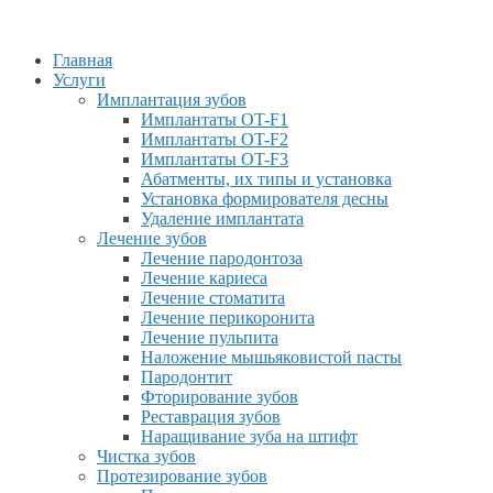
Главная
Услуги
Имплантация зубов
Имплантаты OT-F1
Имплантаты OT-F2
Имплантаты OT-F3
Абатменты, их типы и установка
Установка формирователя десны
Удаление имплантата
Лечение зубов
Лечение пародонтоза
Лечение кариеса
Лечение стоматита
Лечение перикоронита
Лечение пульпита
Наложение мышьяковистой пасты
Пародонтит
Фторирование зубов
Реставрация зубов
Наращивание зуба на штифт
Чистка зубов
Протезирование зубов