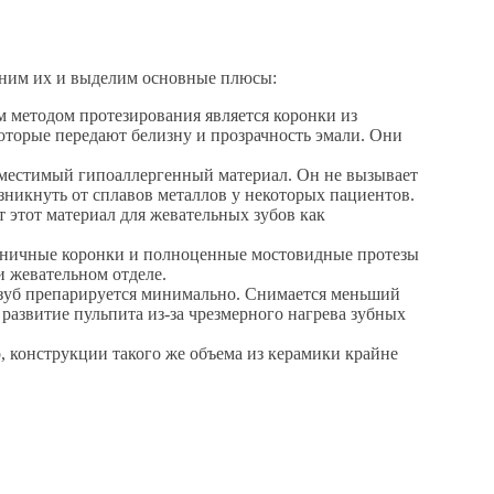
вним их и выделим основные плюсы:
м методом протезирования является коронки из
которые передают белизну и прозрачность эмали. Они
вместимый гипоаллергенный материал. Он не вызывает
озникнуть от сплавов металлов у некоторых пациентов.
 этот материал для жевательных зубов как
диничные коронки и полноценные мостовидные протезы
и жевательном отделе.
 зуб препарируется минимально. Снимается меньший
 развитие пульпита из-за чрезмерного нагрева зубных
, конструкции такого же объема из керамики крайне