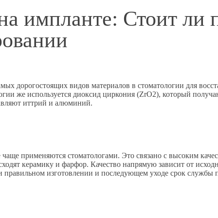
на импланте: Стоит ли
ровании
мых дорогостоящих видов материалов в стоматологии для восст
логии же используется диоксид циркония (ZrO2), который получ
бавляют иттрий и алюминий.
 чаще применяются стоматологами. Это связано с высоким каче
осходят керамику и фарфор. Качество напрямую зависит от исход
и правильном изготовлении и последующем уходе срок службы п