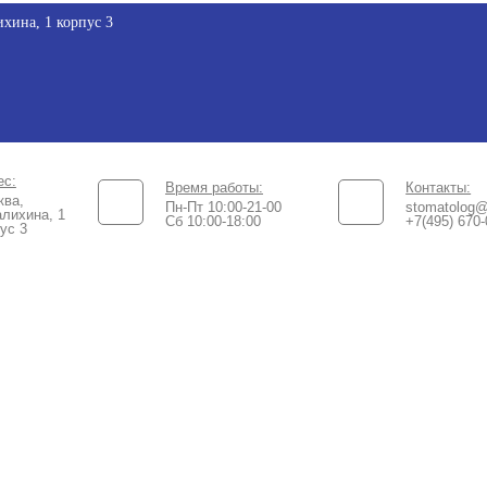
хина, 1 корпус 3
ес:
Время работы:
Контакты:
ква,
Пн-Пт 10:00-21-00
stomatolog@
лихина, 1
Сб 10:00-18:00​
+7(495) 670-
ус 3