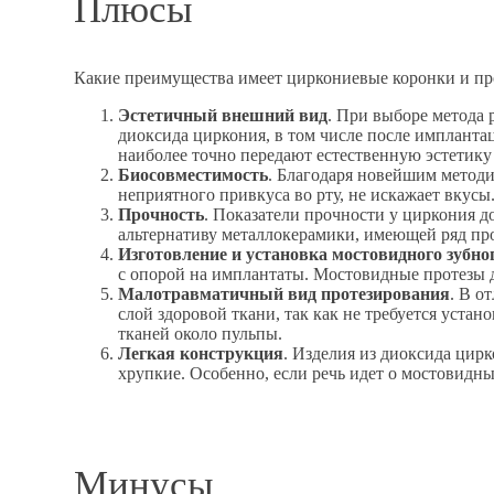
Плюсы
Какие преимущества имеет циркониевые коронки и пр
Эстетичный внешний вид
. При выборе метода 
диоксида циркония, в том числе после импланта
наиболее точно передают естественную эстетику
Биосовместимость
. Благодаря новейшим метод
неприятного привкуса во рту, не искажает вкусы
Прочность
. Показатели прочности у циркония д
альтернативу металлокерамики, имеющей ряд пр
Изготовление и установка мостовидного зубно
с опорой на имплантаты. Мостовидные протезы д
Малотравматичный вид протезирования
. В о
слой здоровой ткани, так как не требуется уста
тканей около пульпы.
Легкая конструкция
. Изделия из диоксида цир
хрупкие. Особенно, если речь идет о мостовидны
Минусы