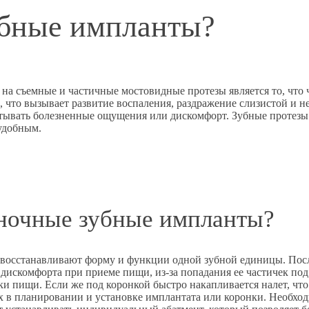
убные импланты?
на съемные и частичные мостовидные протезы является то, что 
, что вызывает развитие воспаления, раздражение слизистой и н
ытывать болезненные ощущения или дискомфорт. Зубные протезы
удобным.
иночные зубные импланты?
восстанавливают форму и функции одной зубной единицы. После
 дискомфорта при приеме пищи, из-за попадания ее частичек по
ки пищи. Если же под коронкой быстро накапливается налет, чт
х в планировании и установке имплантата или коронки. Необход