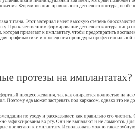
 устанавливать индивидуальный абатмент, который позволяет б
ложения. Формирование правильного десневого контура, особенн
лава титана. Этот материал имеет высокую степень биосовмести
ку. При качественном формирование десневого контура пища не
, которая прилегает к имплантату, чтобы предотвратить воспал
а для профилактики и проведения процедуры профессиональной 
ные протезы на имплантатах?
ортный процесс жевания, так как опираются полностью на иск
яния. Поэтому еда может застревать под каркасом, однако это не
комендации по уходу и рассказывает, как правильно его чистить
жно зафиксированы во рту. Они не выпадают и не ломаются. Для
орые прилегают к имплантату. Использовать можно также зубную