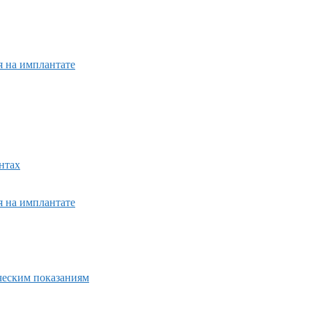
я на имплантате
нтах
я на имплантате
ическим показаниям