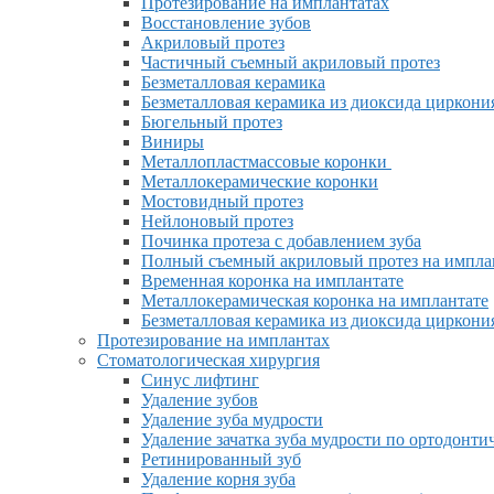
Протезирование на имплантатах
Восстановление зубов
Акриловый протез
Частичный съемный акриловый протез
Безметалловая керамика
Безметалловая керамика из диоксида циркони
Бюгельный протез
Виниры
Металлопластмассовые коронки
Металлокерамические коронки
Мостовидный протез
Нейлоновый протез
Починка протеза с добавлением зуба
Полный съемный акриловый протез на импла
Временная коронка на имплантате
Металлокерамическая коронка на имплантате
Безметалловая керамика из диоксида циркони
Протезирование на имплантах
Стоматологическая хирургия
Синус лифтинг
Удаление зубов
Удаление зуба мудрости
Удаление зачатка зуба мудрости по ортодонт
Ретинированный зуб
Удаление корня зуба