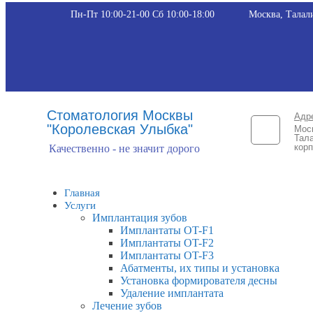
Пн-Пт 10:00-21-00 Сб 10:00-18:00​
Москва, Талали
Стоматология Москвы
Адр
"Королевская Улыбка"
Мос
Тала
корп
Качественно - не значит дорого
Главная
Услуги
Имплантация зубов
Имплантаты OT-F1
Имплантаты OT-F2
Имплантаты OT-F3
Абатменты, их типы и установка
Установка формирователя десны
Удаление имплантата
Лечение зубов