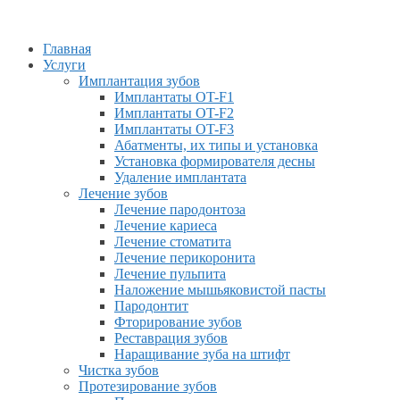
Главная
Услуги
Имплантация зубов
Имплантаты OT-F1
Имплантаты OT-F2
Имплантаты OT-F3
Абатменты, их типы и установка
Установка формирователя десны
Удаление имплантата
Лечение зубов
Лечение пародонтоза
Лечение кариеса
Лечение стоматита
Лечение перикоронита
Лечение пульпита
Наложение мышьяковистой пасты
Пародонтит
Фторирование зубов
Реставрация зубов
Наращивание зуба на штифт
Чистка зубов
Протезирование зубов