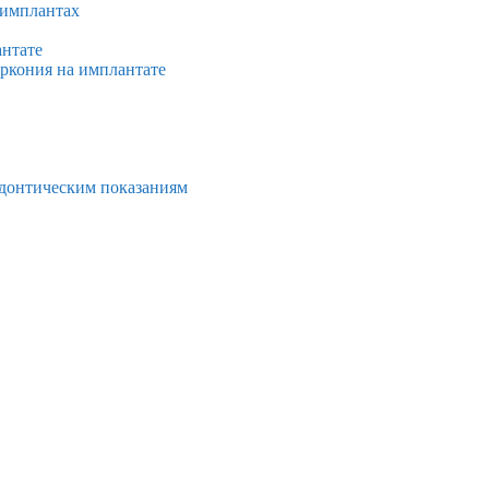
 имплантах
антате
иркония на имплантате
тодонтическим показаниям