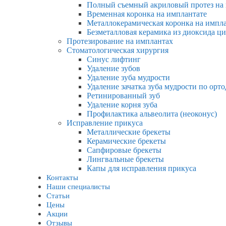
Полный съемный акриловый протез на
Временная коронка на имплантате
Металлокерамическая коронка на импл
Безметалловая керамика из диоксида ц
Протезирование на имплантах
Стоматологическая хирургия
Синус лифтинг
Удаление зубов
Удаление зуба мудрости
Удаление зачатка зуба мудрости по ор
Ретинированный зуб
Удаление корня зуба
Профилактика альвеолита (неоконус)
Исправление прикуса
Металлические брекеты
Керамические брекеты
Сапфировые брекеты
Лингвальные брекеты
Капы для исправления прикуса
Контакты
Наши специалисты
Статьи
Цены
Акции
Отзывы