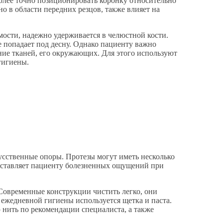
олее точно позиционировать коронку относительно
о в области передних резцов, также влияет на
мости, надежно удерживается в челюстной кости.
 попадает под десну. Однако пациенту важно
ение тканей, его окружающих. Для этого используют
гигиены.
усственные опоры. Протезы могут иметь несколько
 доставляет пациенту болезненных ощущений при
. Современные конструкции чистить легко, они
 ежедневной гигиены используется щетка и паста.
 нить по рекомендации специалиста, а также