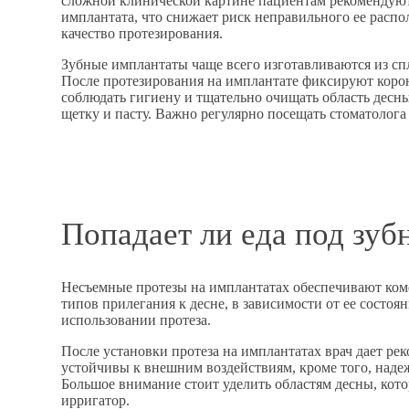
сложной клинической картине пациентам рекомендуют
имплантата, что снижает риск неправильного ее распо
качество протезирования.
Зубные имплантаты чаще всего изготавливаются из сп
После протезирования на имплантате фиксируют корон
соблюдать гигиену и тщательно очищать область десны
щетку и пасту. Важно регулярно посещать стоматолог
Попадает ли еда под зуб
Несъемные протезы на имплантатах обеспечивают комф
типов прилегания к десне, в зависимости от ее состо
использовании протеза.
После установки протеза на имплантатах врач дает ре
устойчивы к внешним воздействиям, кроме того, наде
Большое внимание стоит уделить областям десны, кот
ирригатор.