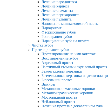
Лечение пародонтоза
Лечение кариеса
Лечение стоматита
Лечение перикоронита
Лечение пульпита
Наложение мышьяковистой пасты
Пародонтит
Фторирование зубов
Реставрация зубов
Наращивание зуба на штифт
Чистка зубов
Протезирование зубов
Протезирование на имплантатах
Восстановление зубов
Акриловый протез
Частичный съемный акриловый протез
Безметалловая керамика
Безметалловая керамика из диоксида ц
Бюгельный протез
Виниры
Металлопластмассовые коронки
Металлокерамические коронки
Мостовидный протез
Нейлоновый протез
Починка протеза с добавлением зуба