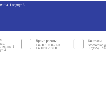
хина, 1 корпус 3
ес:
Время работы:
Контакты:
ква,
Пн-Пт 10:00-21-00
stomatolog@
лихина, 1
Сб 10:00-18:00​
+7(495) 670-
ус 3