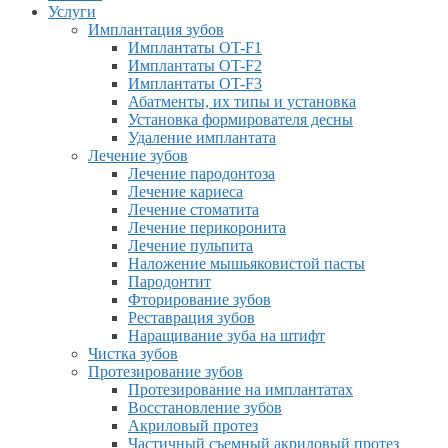
Услуги
Имплантация зубов
Имплантаты OT-F1
Имплантаты OT-F2
Имплантаты OT-F3
Абатменты, их типы и установка
Установка формирователя десны
Удаление имплантата
Лечение зубов
Лечение пародонтоза
Лечение кариеса
Лечение стоматита
Лечение перикоронита
Лечение пульпита
Наложение мышьяковистой пасты
Пародонтит
Фторирование зубов
Реставрация зубов
Наращивание зуба на штифт
Чистка зубов
Протезирование зубов
Протезирование на имплантатах
Восстановление зубов
Акриловый протез
Частичный съемный акриловый протез