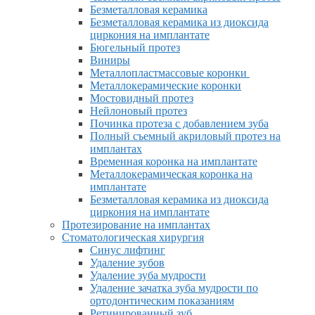
Безметалловая керамика
Безметалловая керамика из диоксида
циркония на имплантате
Бюгельный протез
Виниры
Металлопластмассовые коронки
Металлокерамические коронки
Мостовидный протез
Нейлоновый протез
Починка протеза с добавлением зуба
Полный съемный акриловый протез на
имплантах
Временная коронка на имплантате
Металлокерамическая коронка на
имплантате
Безметалловая керамика из диоксида
циркония на имплантате
Протезирование на имплантах
Стоматологическая хирургия
Синус лифтинг
Удаление зубов
Удаление зуба мудрости
Удаление зачатка зуба мудрости по
ортодонтическим показаниям
Ретинированный зуб