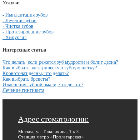
Услуги:
- Имплантация зубов
- Лечение зубов
- Чистка зубов
- Протезирование зубов
- Хирургия
Интересные статьи
Что делать, если режется зуб мудрости и болит десна?
Как выбрать электрическую зубную щетку?
Кровоточат десны, что делать?
Как выбрать брекеты?
Изменения зубной эмали, что делать?
Лечение гингивита
Адрес стоматологии:
Москва, ул. Талалихина, 1 к 3
Станция метро «Пролетарская»