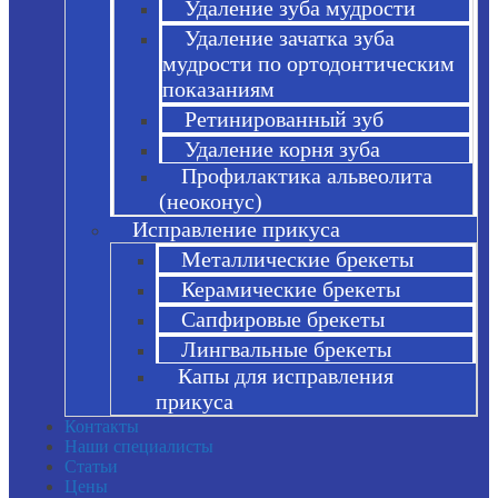
Удаление зуба мудрости
Удаление зачатка зуба
мудрости по ортодонтическим
показаниям
Ретинированный зуб
Удаление корня зуба
Профилактика альвеолита
(неоконус)
Исправление прикуса
Металлические брекеты
Керамические брекеты
Сапфировые брекеты
Лингвальные брекеты
Капы для исправления
прикуса
Контакты
Наши специалисты
Статьи
Цены