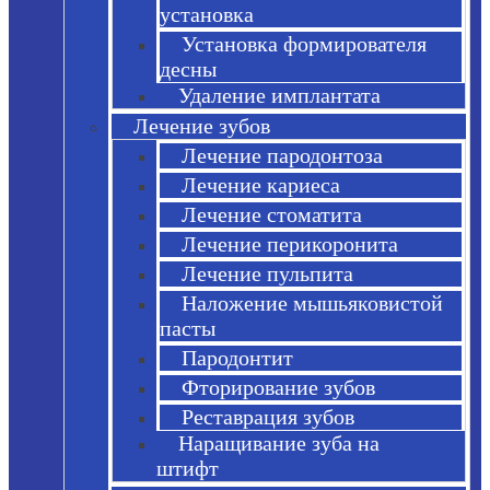
установка
Установка формирователя
десны
Удаление имплантата
Лечение зубов
Лечение пародонтоза
Лечение кариеса
Лечение стоматита
Лечение перикоронита
Лечение пульпита
Наложение мышьяковистой
пасты
Пародонтит
Фторирование зубов
Реставрация зубов
Наращивание зуба на
штифт