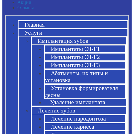
Акции
Отзывы
Главная
Услуги
Имплантация зубов
Имплантаты OT-F1
Имплантаты OT-F2
Имплантаты OT-F3
Абатменты, их типы и
установка
Установка формирователя
десны
Удаление имплантата
Лечение зубов
Лечение пародонтоза
Лечение кариеса