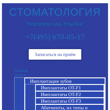
СТОМАТОЛОГИЯ
"Королевская-Улыбка"
+7(495) 670-05-17
Записаться на приём
Главная
Услуги
Имплантация зубов
Имплантаты OT-F1
Имплантаты OT-F2
Имплантаты OT-F3
Абатменты, их типы и