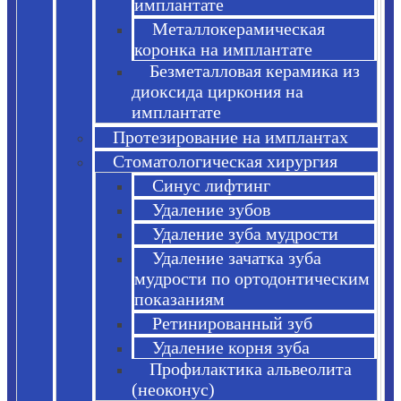
имплантате
Металлокерамическая
коронка на имплантате
Безметалловая керамика из
диоксида циркония на
имплантате
Протезирование на имплантах
Стоматологическая хирургия
Синус лифтинг
Удаление зубов
Удаление зуба мудрости
Удаление зачатка зуба
мудрости по ортодонтическим
показаниям
Ретинированный зуб
Удаление корня зуба
Профилактика альвеолита
(неоконус)