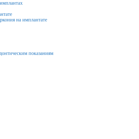
 имплантах
антате
иркония на имплантате
тодонтическим показаниям