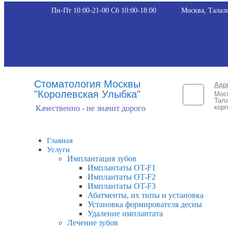
Пн-Пт 10:00-21-00 Сб 10:00-18:00​
Москва, Талали
Стоматология Москвы
Адр
"Королевская Улыбка"
Мос
Тала
корп
Качественно - не значит дорого
Главная
Услуги
Имплантация зубов
Имплантаты OT-F1
Имплантаты OT-F2
Имплантаты OT-F3
Абатменты, их типы и установка
Установка формирователя десны
Удаление имплантата
Лечение зубов