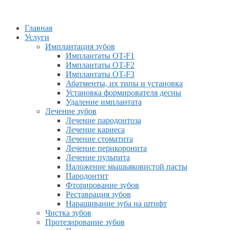
Главная
Услуги
Имплантация зубов
Имплантаты OT-F1
Имплантаты OT-F2
Имплантаты OT-F3
Абатменты, их типы и установка
Установка формирователя десны
Удаление имплантата
Лечение зубов
Лечение пародонтоза
Лечение кариеса
Лечение стоматита
Лечение перикоронита
Лечение пульпита
Наложение мышьяковистой пасты
Пародонтит
Фторирование зубов
Реставрация зубов
Наращивание зуба на штифт
Чистка зубов
Протезирование зубов