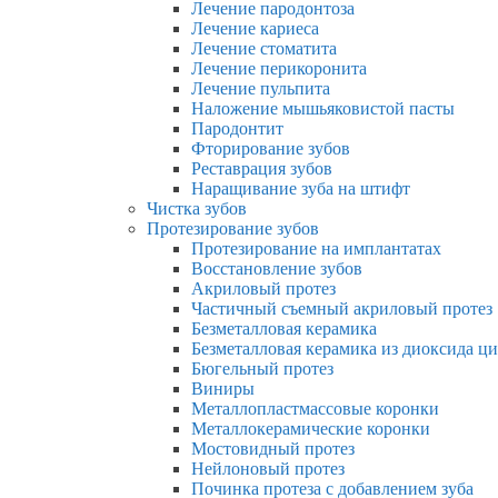
Лечение пародонтоза
Лечение кариеса
Лечение стоматита
Лечение перикоронита
Лечение пульпита
Наложение мышьяковистой пасты
Пародонтит
Фторирование зубов
Реставрация зубов
Наращивание зуба на штифт
Чистка зубов
Протезирование зубов
Протезирование на имплантатах
Восстановление зубов
Акриловый протез
Частичный съемный акриловый протез
Безметалловая керамика
Безметалловая керамика из диоксида ц
Бюгельный протез
Виниры
Металлопластмассовые коронки
Металлокерамические коронки
Мостовидный протез
Нейлоновый протез
Починка протеза с добавлением зуба