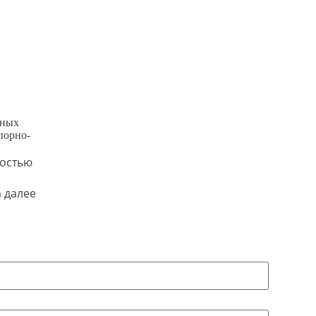
чных
порно-
остью
 далее