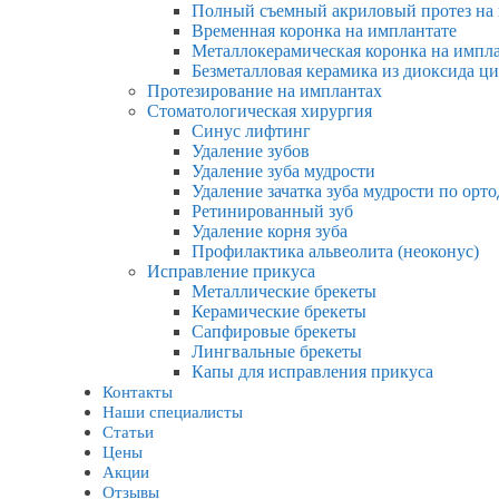
Полный съемный акриловый протез на
Временная коронка на имплантате
Металлокерамическая коронка на импл
Безметалловая керамика из диоксида ц
Протезирование на имплантах
Стоматологическая хирургия
Синус лифтинг
Удаление зубов
Удаление зуба мудрости
Удаление зачатка зуба мудрости по ор
Ретинированный зуб
Удаление корня зуба
Профилактика альвеолита (неоконус)
Исправление прикуса
Металлические брекеты
Керамические брекеты
Сапфировые брекеты
Лингвальные брекеты
Капы для исправления прикуса
Контакты
Наши специалисты
Статьи
Цены
Акции
Отзывы