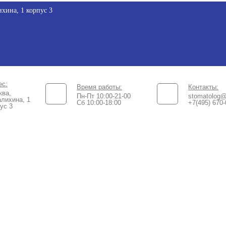
хина, 1 корпус 3
ес:
Время работы:
Контакты:
ква,
Пн-Пт 10:00-21-00
stomatolog@
лихина, 1
Сб 10:00-18:00​
+7(495) 670-
ус 3