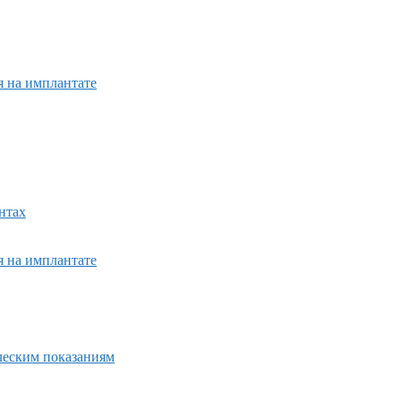
я на имплантате
нтах
я на имплантате
ическим показаниям