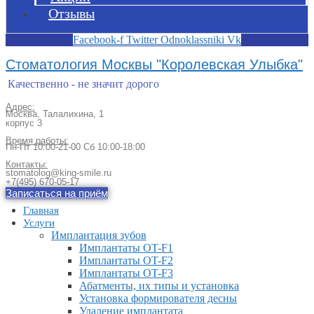
Отзывы
Facebook-f
Twitter
Odnoklassniki
Vk
Стоматология Москвы "Королевская Улыбка"
Качественно - не значит дорого
Адрес:
Москва, Талалихина, 1
корпус 3
Время работы:
Пн-Пт 10:00-21-00 Сб 10:00-18:00​
Контакты:
stomatolog@king-smile.ru
+7(495) 670-05-17
Записаться на приём
Главная
Услуги
Имплантация зубов
Имплантаты OT-F1
Имплантаты OT-F2
Имплантаты OT-F3
Абатменты, их типы и установка
Установка формирователя десны
Удаление имплантата