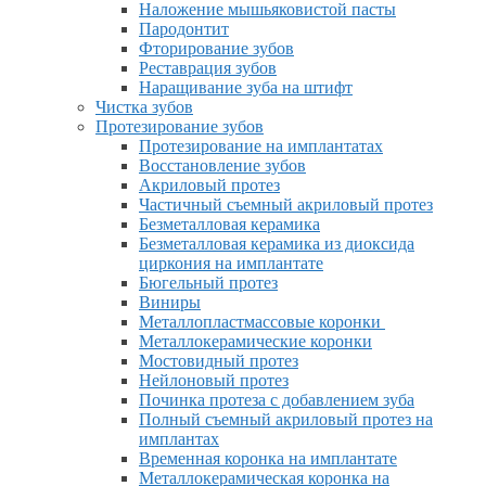
Наложение мышьяковистой пасты
Пародонтит
Фторирование зубов
Реставрация зубов
Наращивание зуба на штифт
Чистка зубов
Протезирование зубов
Протезирование на имплантатах
Восстановление зубов
Акриловый протез
Частичный съемный акриловый протез
Безметалловая керамика
Безметалловая керамика из диоксида
циркония на имплантате
Бюгельный протез
Виниры
Металлопластмассовые коронки
Металлокерамические коронки
Мостовидный протез
Нейлоновый протез
Починка протеза с добавлением зуба
Полный съемный акриловый протез на
имплантах
Временная коронка на имплантате
Металлокерамическая коронка на