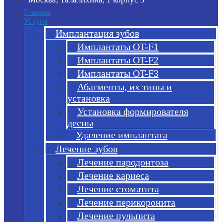
Главная
Услуги
Имплантация зубов
Имплантаты OT-F1
Имплантаты OT-F2
Имплантаты OT-F3
Абатменты, их типы и
установка
Установка формирователя
десны
Удаление имплантата
Лечение зубов
Лечение пародонтоза
Лечение кариеса
Лечение стоматита
Лечение перикоронита
Лечение пульпита