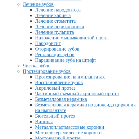
Лечение зубов
Лечение пародонтоза
Лечение кариеса
Лечение стоматита
Лечение перикоронита
Лечение пульпита
Наложение мышьяковистой пасты
Пародонтит
Фторирование зубов
Реставрация зубов
Наращивание зуба на штифт
Чистка зубов
Протезирование зубов
Протезирование на имплантатах
Восстановление зубов
Акриловый протез
Частичный съемный акриловый протез
Безметалловая керамика
Безметалловая керамика из диоксида циркония
на имплантате
Бюгельный протез
Виниры
Металлопластмассовые коронки
Металлокерамические коронки
Мостовидный протез