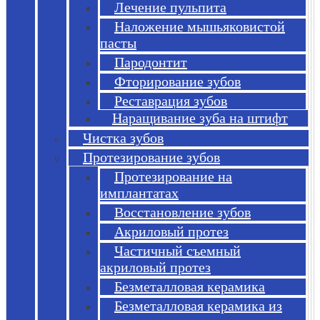
Лечение пульпита
Наложение мышьяковистой
пасты
Пародонтит
Фторирование зубов
Реставрация зубов
Наращивание зуба на штифт
Чистка зубов
Протезирование зубов
Протезирование на
имплантатах
Восстановление зубов
Акриловый протез
Частичный съемный
акриловый протез
Безметалловая керамика
Безметалловая керамика из