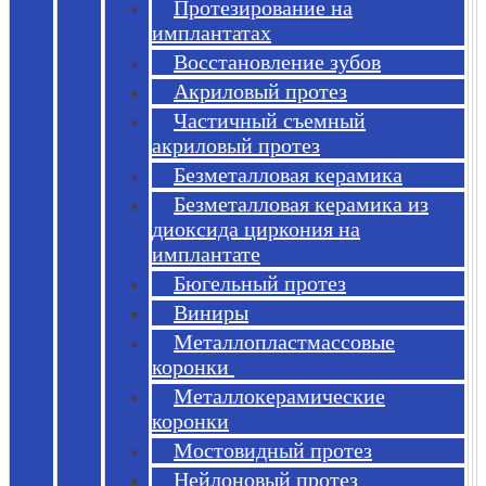
Протезирование на
имплантатах
Восстановление зубов
Акриловый протез
Частичный съемный
акриловый протез
Безметалловая керамика
Безметалловая керамика из
диоксида циркония на
имплантате
Бюгельный протез
Виниры
Металлопластмассовые
коронки
Металлокерамические
коронки
Мостовидный протез
Нейлоновый протез