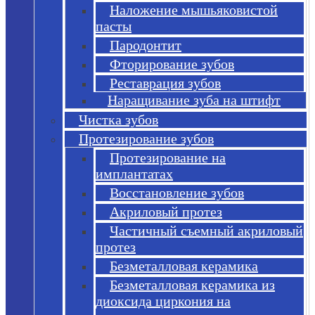
Наложение мышьяковистой
пасты
Пародонтит
Фторирование зубов
Реставрация зубов
Наращивание зуба на штифт
Чистка зубов
Протезирование зубов
Протезирование на
имплантатах
Восстановление зубов
Акриловый протез
Частичный съемный акриловый
протез
Безметалловая керамика
Безметалловая керамика из
диоксида циркония на