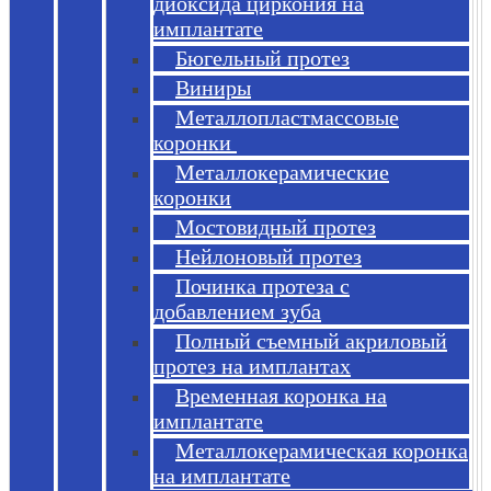
диоксида циркония на
имплантате
Бюгельный протез
Виниры
Металлопластмассовые
коронки
Металлокерамические
коронки
Мостовидный протез
Нейлоновый протез
Починка протеза с
добавлением зуба
Полный съемный акриловый
протез на имплантах
Временная коронка на
имплантате
Металлокерамическая коронка
на имплантате