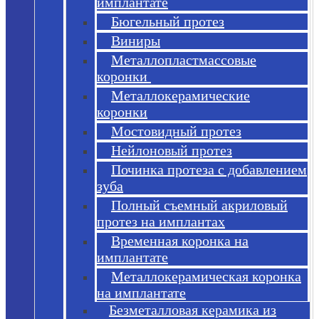
имплантате
Бюгельный протез
Виниры
Металлопластмассовые
коронки
Металлокерамические
коронки
Мостовидный протез
Нейлоновый протез
Починка протеза с добавлением
зуба
Полный съемный акриловый
протез на имплантах
Временная коронка на
имплантате
Металлокерамическая коронка
на имплантате
Безметалловая керамика из