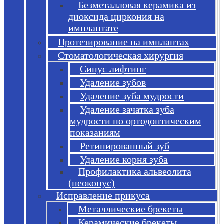
Безметалловая керамика из
диоксида циркония на
имплантате
Протезирование на имплантах
Стоматологическая хирургия
Синус лифтинг
Удаление зубов
Удаление зуба мудрости
Удаление зачатка зуба
мудрости по ортодонтическим
показаниям
Ретинированный зуб
Удаление корня зуба
Профилактика альвеолита
(неоконус)
Исправление прикуса
Металлические брекеты
Керамические брекеты