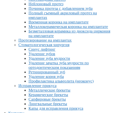
Нейлоновый протез
Починка протеза с добавлением зуба
Полный съемный акриловый протез на
имплантах
Временная коронка на имплантате
Металлокерамическая коронка на имплантате
Безметалловая керамика из диоксида циркония
на имплантате
Протезирование на имплантах
Стоматологическая хирургия
Синус лифтинг
Удаление зубов
Удаление зуба мудрости
Удаление зачатка зуба мудрости по
ортодонтическим показаниям
Ретинированный зуб
Удаление корня зуба
Профилактика альвеолита (неоконус)
Исправление прикуса
Металлические брекеты
Керамические брекеты
Сапфировые брекеты
Лингвальные брекеты
Капы для исправления прикуса