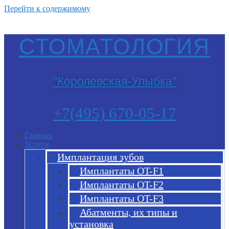
Перейти к содержимому
СТОМАТОЛОГИЯ
"Королевская-Улыбка"
+7(495) 670-05-17
Главная
Услуги
Имплантация зубов
Имплантаты OT-F1
Имплантаты OT-F2
Имплантаты OT-F3
Абатменты, их типы и
установка