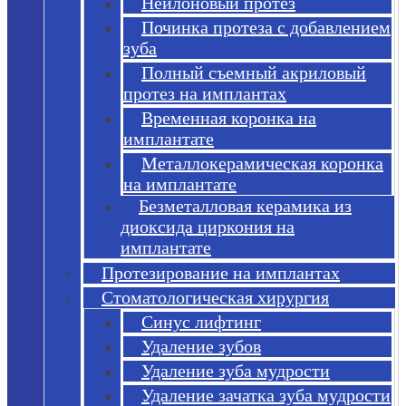
Нейлоновый протез
Починка протеза с добавлением
зуба
Полный съемный акриловый
протез на имплантах
Временная коронка на
имплантате
Металлокерамическая коронка
на имплантате
Безметалловая керамика из
диоксида циркония на
имплантате
Протезирование на имплантах
Стоматологическая хирургия
Синус лифтинг
Удаление зубов
Удаление зуба мудрости
Удаление зачатка зуба мудрости