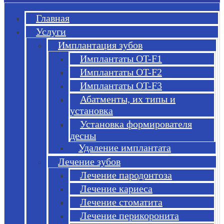
Главная
Услуги
Имплантация зубов
Имплантаты OT-F1
Имплантаты OT-F2
Имплантаты OT-F3
Абатменты, их типы и
установка
Установка формирователя
десны
Удаление имплантата
Лечение зубов
Лечение пародонтоза
Лечение кариеса
Лечение стоматита
Лечение перикоронита