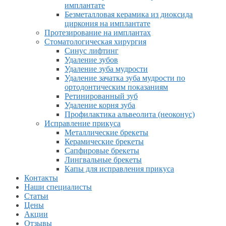
имплантате
Безметалловая керамика из диоксида
циркония на имплантате
Протезирование на имплантах
Стоматологическая хирургия
Синус лифтинг
Удаление зубов
Удаление зуба мудрости
Удаление зачатка зуба мудрости по
ортодонтическим показаниям
Ретинированный зуб
Удаление корня зуба
Профилактика альвеолита (неоконус)
Исправление прикуса
Металлические брекеты
Керамические брекеты
Сапфировые брекеты
Лингвальные брекеты
Капы для исправления прикуса
Контакты
Наши специалисты
Статьи
Цены
Акции
Отзывы