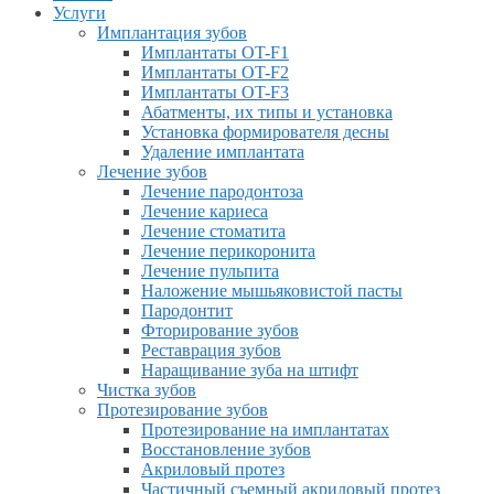
Услуги
Имплантация зубов
Имплантаты OT-F1
Имплантаты OT-F2
Имплантаты OT-F3
Абатменты, их типы и установка
Установка формирователя десны
Удаление имплантата
Лечение зубов
Лечение пародонтоза
Лечение кариеса
Лечение стоматита
Лечение перикоронита
Лечение пульпита
Наложение мышьяковистой пасты
Пародонтит
Фторирование зубов
Реставрация зубов
Наращивание зуба на штифт
Чистка зубов
Протезирование зубов
Протезирование на имплантатах
Восстановление зубов
Акриловый протез
Частичный съемный акриловый протез