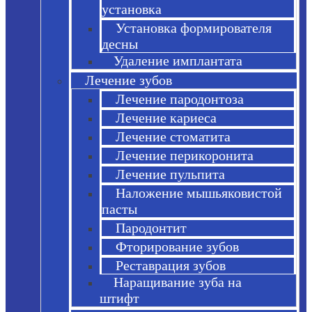
установка
Установка формирователя
десны
Удаление имплантата
Лечение зубов
Лечение пародонтоза
Лечение кариеса
Лечение стоматита
Лечение перикоронита
Лечение пульпита
Наложение мышьяковистой
пасты
Пародонтит
Фторирование зубов
Реставрация зубов
Наращивание зуба на
штифт