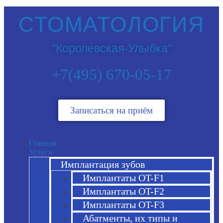
СТОМАТОЛОГИЯ
"Королевская-Улыбка"
+7(495) 670-05-17
Записаться на приём
Главная
Услуги
Имплантация зубов
Имплантаты OT-F1
Имплантаты OT-F2
Имплантаты OT-F3
Абатменты, их типы и