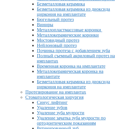
Безметалловая керамика
Безметалловая керамика из диоксида
циркония на имплантате
Бюгельный протез
Виниры
Металлопластмассовые коронки
Металлокерамические коронки
Мостовидный протез
Нейлоновый протез
Починка протеза с добавлением зуба
Полный съемный акриловый протез на
имплантах
Временная коронка на имплантате
Металлокерамическая коронка на
имплантате
Безметалловая керамика из диоксида
циркония на имплантате
Протезирование на имплантах
Стоматологическая хирургия
Синус лифтинг
Удаление зубов
Удаление зуба мудрости
Удаление зачатка зуба мудрости по
ортодонтическим показаниям
Ретинированный зуб