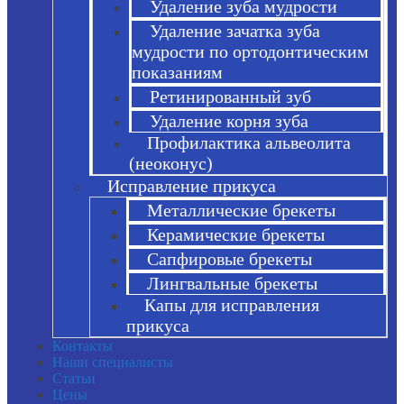
Удаление зуба мудрости
Удаление зачатка зуба
мудрости по ортодонтическим
показаниям
Ретинированный зуб
Удаление корня зуба
Профилактика альвеолита
(неоконус)
Исправление прикуса
Металлические брекеты
Керамические брекеты
Сапфировые брекеты
Лингвальные брекеты
Капы для исправления
прикуса
Контакты
Наши специалисты
Статьи
Цены