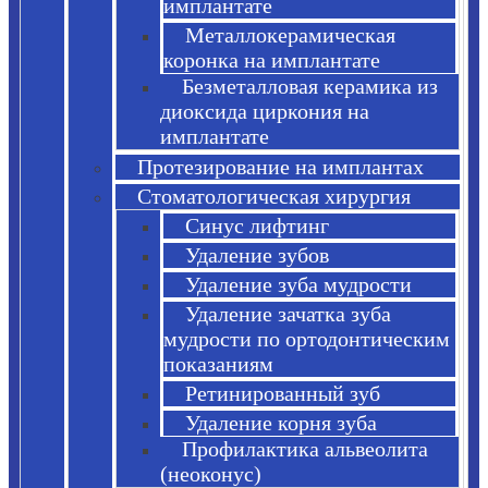
имплантате
Металлокерамическая
коронка на имплантате
Безметалловая керамика из
диоксида циркония на
имплантате
Протезирование на имплантах
Стоматологическая хирургия
Синус лифтинг
Удаление зубов
Удаление зуба мудрости
Удаление зачатка зуба
мудрости по ортодонтическим
показаниям
Ретинированный зуб
Удаление корня зуба
Профилактика альвеолита
(неоконус)