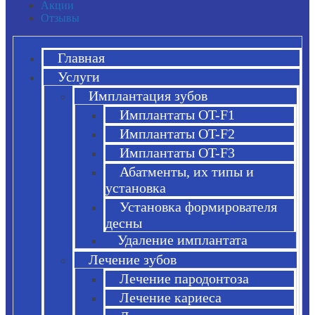
Акции
Отзывы
Главная
Услуги
Имплантация зубов
Имплантаты OT-F1
Имплантаты OT-F2
Имплантаты OT-F3
Абатменты, их типы и
установка
Установка формирователя
десны
Удаление имплантата
Лечение зубов
Лечение пародонтоза
Лечение кариеса