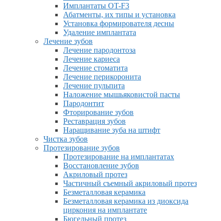
Имплантаты OT-F3
Абатменты, их типы и установка
Установка формирователя десны
Удаление имплантата
Лечение зубов
Лечение пародонтоза
Лечение кариеса
Лечение стоматита
Лечение перикоронита
Лечение пульпита
Наложение мышьяковистой пасты
Пародонтит
Фторирование зубов
Реставрация зубов
Наращивание зуба на штифт
Чистка зубов
Протезирование зубов
Протезирование на имплантатах
Восстановление зубов
Акриловый протез
Частичный съемный акриловый протез
Безметалловая керамика
Безметалловая керамика из диоксида
циркония на имплантате
Бюгельный протез