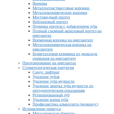
Виниры
Металлопластмассовые коронки
Металлокерамические коронки
Мостовидный протез
Нейлоновый протез
Починка протеза с добавлением зуба
Полный съемный акриловый протез на
имплантах
Временная коронка на имплантате
Металлокерамическая коронка на
имплантате
Безметалловая керамика из диоксида
циркония на имплантате
Протезирование на имплантах
Стоматологическая хирургия
Синус лифтинг
Удаление зубов
Удаление зуба мудрости
Удаление зачатка зуба мудрости по
ортодонтическим показаниям
Ретинированный зуб
Удаление корня зуба
Профилактика альвеолита (неоконус)
Исправление прикуса
Металлические брекеты