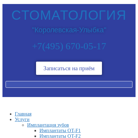
СТОМАТОЛОГИЯ
"Королевская-Улыбка"
+7(495) 670-05-17
Записаться на приём
Главная
Услуги
Имплантация зубов
Имплантаты OT-F1
Имплантаты OT-F2